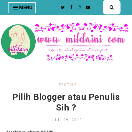
nav#menunav { border-bottom: 1px solid #e8e8e8; }
MENU
LIFESTYLE
Pilih Blogger atau Penulis
Sih ?
JULI 09, 2019