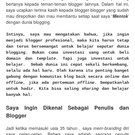
bertanya kepada teman-teman blogger lainnya. Dalam hal ini,
saya ucapkan terima kasih kepada blogger-blogger yang sudah
mau direpotkan dan mau membantu setiap saat saya
‘
Mentok
’
dengan dunia blogging.
Intinya, saya mau mengatakan bahwa, jika ingin
menjadi blogger profesional, maka kita harus tetap
dan terus bersemangat untuk belajar seputar dunia
blogging. Bukan cuma investasi uang untuk beli
domain dan
template.
Tapi juga investasi untuk
belajar. Sebab dunia ini cepat sekali berkembang,
selalu ada hal baru. Oleh karena itu penting banget
gabung dengan komunitas blog baik secara
online
dan
offline
, jika ada pertemuan
offline
. Sempatkanlah
untuk hadir. Kita bisa saling
sharing
dan belajar
banyak hal.
Saya Ingin Dikenal Sebagai Penulis dan
Blogger
Jadi ketika memasuki usia 35 tahun , saya
mem-branding
diri
saya pelan-pelan. Bahwa saya adalah seorang penulis