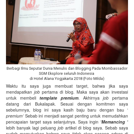
Berbagi Ilmu Seputar Dunia Menulis dan Blogging Pada Mombassador
SGM Eksplore seluruh Indonesia
di Hotel Alana Yogjakarta 2018 (Foto Milda)
Waktu itu saya juga membuat target, bahwa jika saya
mendapatkan
job
pertama di blog. Maka saya akan investasi
untuk membeli
template premium
. Akhirnya
job
pertama
datang dari Bukalapak. Sesuai dengan komitmen saya
sebelumnya, blog ini saya kasih baju baru dengan bau ‘
premium’
Sebab ini menjadi sangat penting untuk memudahkan
pencapaian target saya selanjutnya. Saya ingin
‘Memancing ‘
lebih banyak lagi peluang
job
artikel di blog saya. Sebab saya
sudah memutuskan bahwa saya tidak akan pasang
adsen
di