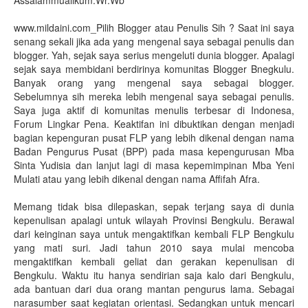
Assalammualikum.Wr.Wb
www.mildaini.com_Pilih Blogger atau Penulis Sih ?
Saat ini saya
senang sekali jika ada yang mengenal saya sebagai penulis dan
blogger. Yah, sejak saya serius mengeluti dunia blogger. Apalagi
sejak saya membidani berdirinya komunitas Blogger Bnegkulu.
Banyak orang yang mengenal saya sebagai blogger.
Sebelumnya sih mereka lebih mengenal saya sebagai penulis.
Saya juga aktif di komunitas menulis terbesar di Indonesa,
Forum Lingkar Pena. Keaktifan ini dibuktikan dengan menjadi
bagian kepenguran pusat FLP yang lebih dikenal dengan nama
Badan Pengurus Pusat (BPP) pada masa kepengurusan Mba
Sinta Yudisia dan lanjut lagi di masa kepemimpinan Mba Yeni
Mulati atau yang lebih dikenal dengan nama Affifah Afra.
Memang tidak bisa dilepaskan, sepak terjang saya di dunia
kepenulisan apalagi untuk wilayah Provinsi Bengkulu. Berawal
dari keinginan saya untuk mengaktifkan kembali FLP Bengkulu
yang mati suri. Jadi tahun 2010 saya mulai mencoba
mengaktifkan kembali geliat dan gerakan kepenulisan di
Bengkulu. Waktu itu hanya sendirian saja kalo dari Bengkulu,
ada bantuan dari dua orang mantan pengurus lama. Sebagai
narasumber saat kegiatan orientasi. Sedangkan untuk mencari