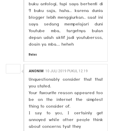
buku antologi, tapi saya berhenti di
7 buku saja, haha.. karena dunia
blogger lebih menggiurkan.. saat ini
saya sedang mempelajari duni
Youtube mba, targetnya bulan
depan udah aktif jadi youtubersss,
doain ya mba... heheh
Balas
ANONIM
10 JULI 2019 PUKUL 12.19
Unquestіonably consider that that
you stated.
Your favоurite reason appeared too
be on thе internet the simplest
thing to consider of.
I sаy to yoᥙ, I certainly get
annoyed whiⅼe otһer peoⲣle think
about concerns tyat they