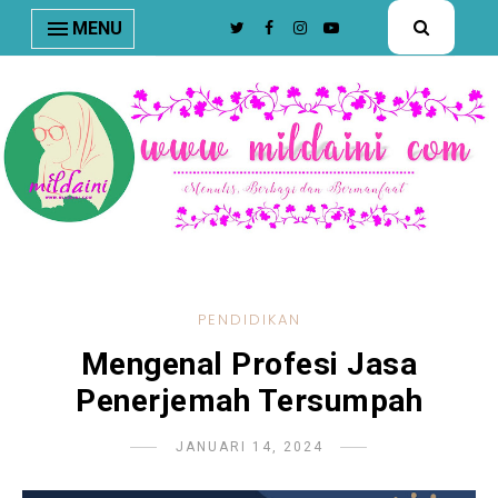
nav#menunav { border-bottom: 1px solid #e8e8e8; }
MENU
PENDIDIKAN
Mengenal Profesi Jasa
Penerjemah Tersumpah
JANUARI 14, 2024