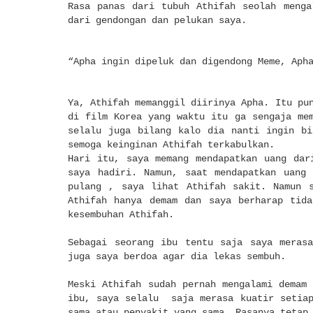
Rasa panas dari tubuh Athifah seolah menga
dari gendongan dan pelukan saya.
“Apha ingin dipeluk dan digendong Meme, Aph
Ya, Athifah memanggil diirinya Apha. Itu pu
di film Korea yang waktu itu ga sengaja me
selalu juga bilang kalo dia nanti ingin bi
semoga keinginan Athifah terkabulkan.
Hari itu, saya memang mendapatkan uang dar
saya hadiri. Namun, saat mendapatkan uang 
pulang , saya lihat Athifah sakit. Namun s
Athifah hanya demam dan saya berharap tida
kesembuhan Athifah.
Sebagai seorang ibu tentu saja saya merasa
juga saya berdoa agar dia lekas sembuh.
Meski Athifah sudah pernah mengalami dema
ibu, saya selalu
saja merasa kuatir setia
sama atau penyakit yang sama. Rasanya tetap