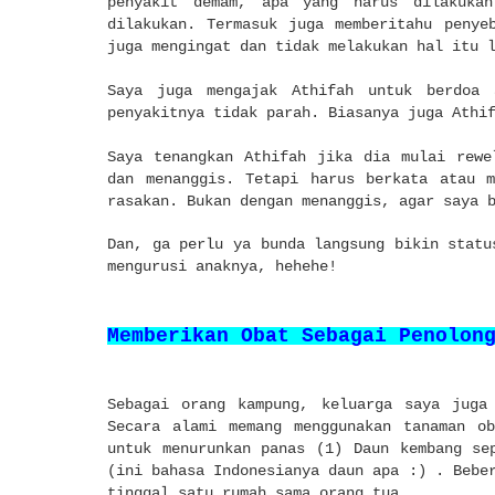
penyakit demam, apa yang harus dilakuka
dilakukan. Termasuk juga memberitahu penye
juga mengingat dan tidak melakukan hal itu 
Saya juga mengajak Athifah untuk berdoa 
penyakitnya tidak parah. Biasanya juga Athi
Saya tenangkan Athifah jika dia mulai rewe
dan menanggis. Tetapi harus berkata atau m
rasakan. Bukan dengan menanggis, agar saya 
Dan, ga perlu ya bunda langsung bikin statu
mengurusi anaknya, hehehe!
Memberikan Obat Sebagai Penolon
Sebagai orang kampung, keluarga saya juga
Secara alami memang menggunakan tanaman ob
untuk menurunkan panas (1) Daun kembang se
(ini bahasa Indonesianya daun apa :) . Bebe
tinggal satu rumah sama orang tua.