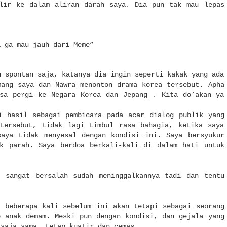
lir ke dalam aliran darah saya. Dia pun tak mau lepas
a ga mau jauh dari Meme”
n spontan saja, katanya dia ingin seperti kakak yang ada
mang saya dan Nawra menonton drama korea tersebut. Apha
sa pergi ke Negara Korea dan Jepang . Kita do’akan ya
i hasil sebagai pembicara pada acar dialog publik yang
tersebut, tidak lagi timbul rasa bahagia, ketika saya
aya tidak menyesal dengan kondisi ini. Saya bersyukur
k parah. Saya berdoa berkali-kali di dalam hati untuk
 sangat bersalah sudah meninggalkannya tadi dan tentu
m
beberapa kali sebelum ini akan tetapi sebagai seorang
p anak demam. Meski pun dengan kondisi, dan gejala yang
 saja sama, tetap kuatir dan cemas.