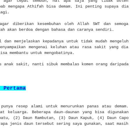
n agar cepat sembuh, hal apa saja yang tidak boleh
bab mengapa Athifah bisa demam. Ini penting supaya dia
lagi.
agar diberikan kesembuhan oleh Allah SWT dan semoga
fah akan berdoa dengan bahasa dan caranya sendiri.
l dan menjelaskan kepadanya untuk tidak mudah mengeluh
enyampaikan mengenai keluhan atau rasa sakit yang dia
bisa membantu untuk mengobatinya.
s anak sakit, nanti sibuk membalas komen orang daripada
g Pertama
 punya resep alami untuk menurunkan panas atau demam.
at keluarga. Beberapa daun-daunan yang bisa digunakan
patu, (2) Daun Rambutan, (3) Daun Kapuk, (4) Daun Capo
rapa jenis daun tersebut sering saya gunakan, saat masih