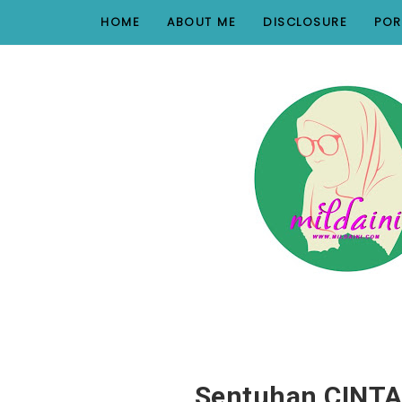
nav#menunav { border-bottom: 1px solid #e8e8e8; }
HOME
ABOUT ME
DISCLOSURE
POR
Sentuhan CINTA