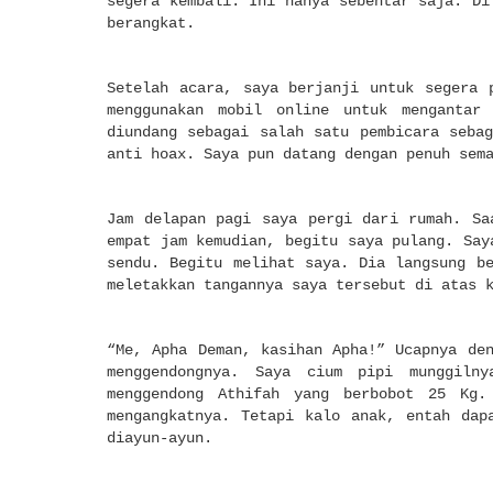
segera kembali. Ini hanya sebentar saja. Di
berangkat.
Setelah acara, saya berjanji untuk segera 
menggunakan mobil online untuk mengantar
diundang sebagai salah satu pembicara seba
anti hoax. Saya pun datang dengan penuh sem
Jam delapan pagi saya pergi dari rumah. Sa
empat jam kemudian, begitu saya pulang. Say
sendu. Begitu melihat saya. Dia langsung b
meletakkan tangannya saya tersebut di atas 
“Me, Apha Deman, kasihan Apha!” Ucapnya de
menggendongnya. Saya cium pipi munggiln
menggendong Athifah yang berbobot 25 Kg.
mengangkatnya. Tetapi kalo anak, entah dap
diayun-ayun.