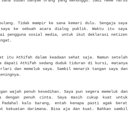
 sana sudah banyak orang yang menunggu. Jadi Meme harus
pulang. Tidak mampir ke sana kemari dulu. Sengaja saya
 saya ke sebuah acara dialog publik. Waktu itu saya
gai pengguna sosial media, untuk ikut deklarasi netizen
angat.
at itu Athifah dalam keadaan sehat saja. Namun setelah
a dapati Athifah sedang duduk tiduran di kursi, matanya
erlari dan memeluk saya. Sambil menarik tangan saya dan
keningnya.
ngan wajah penuh kesedihan. Saya pun segera memeluk dan
ya dengan penuh cinta. Saya masih cukup kuat untuk
 Padahal kalo barang, entah kenapa pasti agak berat
at kekuatan darimana. Bisa aja dan kuat. Bahkan sambil