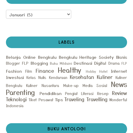
LABELS
Belanja Online
Bengkulu
Bengkulu Heritage Society
Bisnis
Blogging
Destinasi
Digital
Blogger FLP
Drama
Buku Mildaini
FLP
Healthy
Finance
Fashion
Internet
Film
Hobby
Hotel
Kesehatan
Kuliner
Investasi
Kelas Nulis
Kendaraan
Kuliner
News
Bengkulu
Kuliner Nusantara
Make-up
Media Sosial
Parenting
Review
Pendidikan
Pengiat Literasi
Resep
Teknologi
Traveling
Travelling
Tips
Tiket Pesawat
Wonderful
Indonesia
BUKU ANTOLOGI