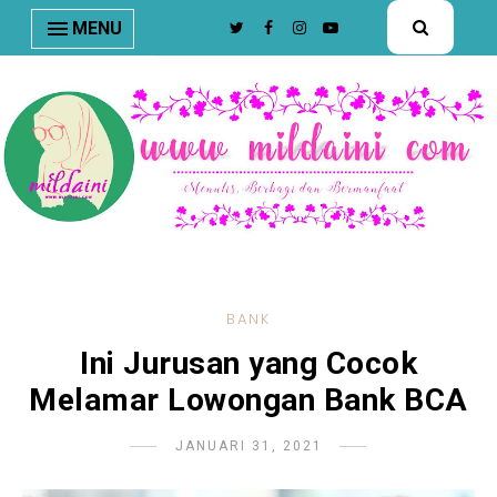
nav#menunav { border-bottom: 1px solid #e8e8e8; }
MENU
BANK
Ini Jurusan yang Cocok
Melamar Lowongan Bank BCA
JANUARI 31, 2021