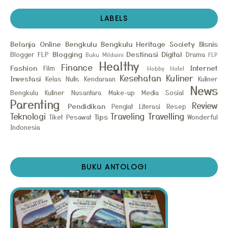
LABELS
Belanja Online
Bengkulu
Bengkulu Heritage Society
Bisnis
Blogging
Destinasi
Digital
Blogger FLP
Drama
Buku Mildaini
FLP
Healthy
Finance
Fashion
Internet
Film
Hobby
Hotel
Kesehatan
Kuliner
Investasi
Kelas Nulis
Kendaraan
Kuliner
News
Bengkulu
Kuliner Nusantara
Make-up
Media Sosial
Parenting
Review
Pendidikan
Pengiat Literasi
Resep
Teknologi
Traveling
Travelling
Tips
Tiket Pesawat
Wonderful
Indonesia
BUKU ANTOLOGI