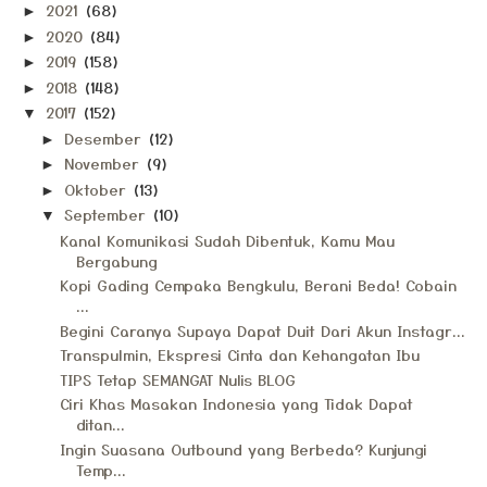
2021
(68)
►
2020
(84)
►
2019
(158)
►
2018
(148)
►
2017
(152)
▼
Desember
(12)
►
November
(9)
►
Oktober
(13)
►
September
(10)
▼
Kanal Komunikasi Sudah Dibentuk, Kamu Mau
Bergabung
Kopi Gading Cempaka Bengkulu, Berani Beda! Cobain
...
Begini Caranya Supaya Dapat Duit Dari Akun Instagr...
Transpulmin, Ekspresi Cinta dan Kehangatan Ibu
TIPS Tetap SEMANGAT Nulis BLOG
Ciri Khas Masakan Indonesia yang Tidak Dapat
ditan...
Ingin Suasana Outbound yang Berbeda? Kunjungi
Temp...