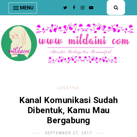
nav#menunav { border-bottom: 1px solid #e8e8e8; }
MENU
LIFESTYLE
Kanal Komunikasi Sudah
Dibentuk, Kamu Mau
Bergabung
SEPTEMBER 27, 2017