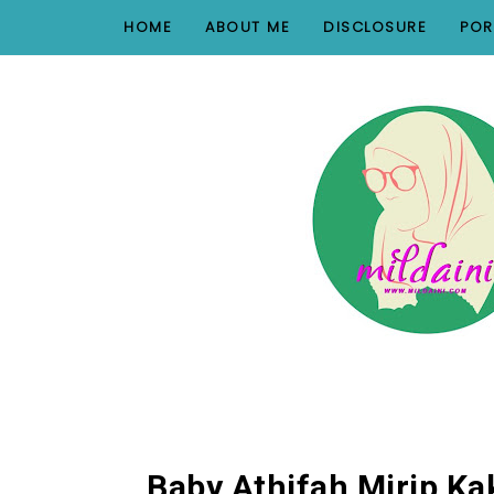
nav#menunav { border-bottom: 1px solid #e8e8e8; }
HOME
ABOUT ME
DISCLOSURE
POR
Baby Athifah Mirip Ka