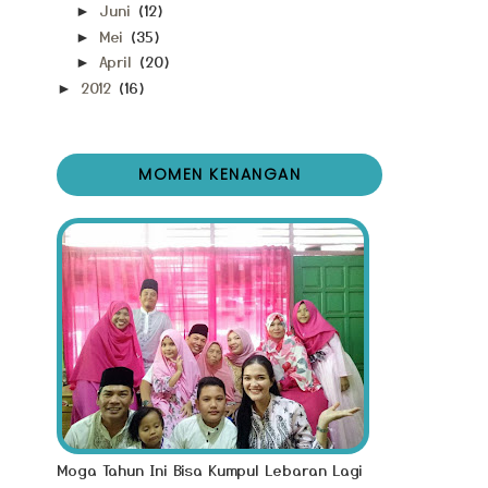
Juni
(12)
►
Mei
(35)
►
April
(20)
►
2012
(16)
►
MOMEN KENANGAN
Moga Tahun Ini Bisa Kumpul Lebaran Lagi