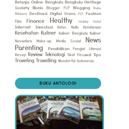
Belanja Online
Bengkulu
Bengkulu Heritage
Society
Bisnis
Blogging
Blogger FLP
Buku
Destinasi
Digital
Fashion
Drama
Mildaini
FLP
Healthy
Finance
Film
Hobby
Hotel
Internet
Investasi
Kelas Nulis
Kendaraan
Kesehatan
Kuliner
Kuliner Bengkulu
Kuliner
News
Nusantara
Make-up
Media Sosial
Parenting
Pendidikan
Pengiat Literasi
Review
Teknologi
Tips
Resep
Tiket Pesawat
Traveling
Travelling
Wonderful Indonesia
BUKU ANTOLOGI