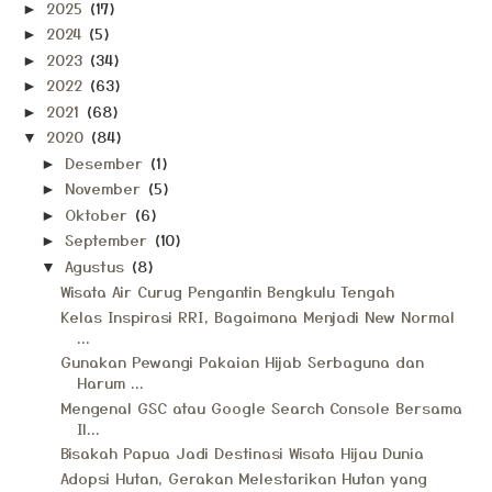
2025
(17)
►
2024
(5)
►
2023
(34)
►
2022
(63)
►
2021
(68)
►
2020
(84)
▼
Desember
(1)
►
November
(5)
►
Oktober
(6)
►
September
(10)
►
Agustus
(8)
▼
Wisata Air Curug Pengantin Bengkulu Tengah
Kelas Inspirasi RRI, Bagaimana Menjadi New Normal
...
Gunakan Pewangi Pakaian Hijab Serbaguna dan
Harum ...
Mengenal GSC atau Google Search Console Bersama
Il...
Bisakah Papua Jadi Destinasi Wisata Hijau Dunia
Adopsi Hutan, Gerakan Melestarikan Hutan yang