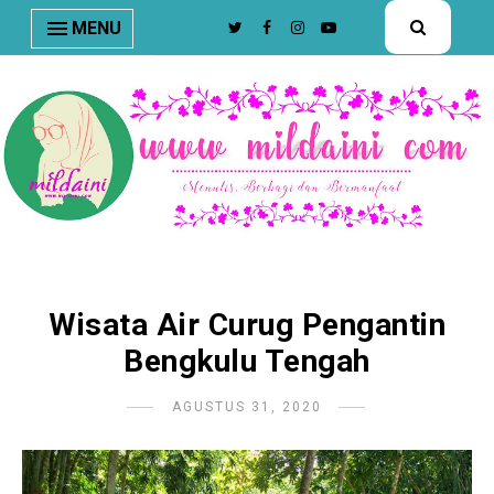
nav#menunav { border-bottom: 1px solid #e8e8e8; }
MENU
Wisata Air Curug Pengantin
Bengkulu Tengah
AGUSTUS 31, 2020