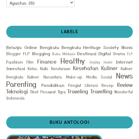
LABELS
Belanja Online
Bengkulu
Bengkulu Heritage Society
Bisnis
Blogging
Destinasi
Digital
Blogger FLP
Drama
Buku Mildaini
FLP
Healthy
Finance
Fashion
Internet
Film
Hobby
Hotel
Kesehatan
Kuliner
Investasi
Kelas Nulis
Kendaraan
Kuliner
News
Bengkulu
Kuliner Nusantara
Make-up
Media Sosial
Parenting
Review
Pendidikan
Pengiat Literasi
Resep
Teknologi
Traveling
Travelling
Tips
Tiket Pesawat
Wonderful
Indonesia
BUKU ANTOLOGI