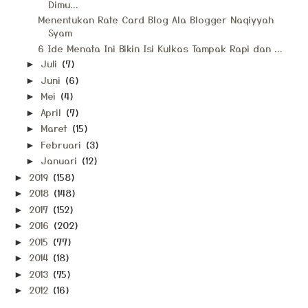
Dimu...
Menentukan Rate Card Blog Ala Blogger Naqiyyah
Syam
6 Ide Menata Ini Bikin Isi Kulkas Tampak Rapi dan ...
Juli
(7)
►
Juni
(6)
►
Mei
(4)
►
April
(7)
►
Maret
(15)
►
Februari
(3)
►
Januari
(12)
►
2019
(158)
►
2018
(148)
►
2017
(152)
►
2016
(202)
►
2015
(77)
►
2014
(18)
►
2013
(75)
►
2012
(16)
►