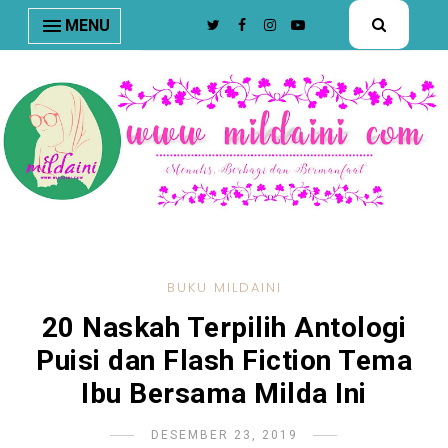
nav#menunav { border-bottom: 1px solid #e8e8e8; }
MENU
BUKU MILDAINI
20 Naskah Terpilih Antologi
Puisi dan Flash Fiction Tema
Ibu Bersama Milda Ini
DESEMBER 23, 2019