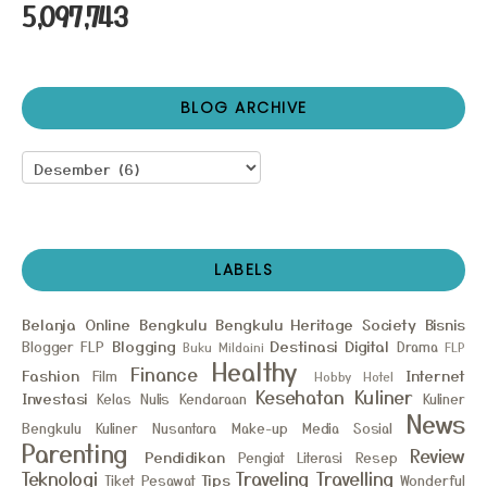
5,097,743
BLOG ARCHIVE
LABELS
Belanja Online
Bengkulu
Bengkulu Heritage Society
Bisnis
Blogging
Destinasi
Digital
Blogger FLP
Drama
Buku Mildaini
FLP
Healthy
Finance
Fashion
Internet
Film
Hobby
Hotel
Kesehatan
Kuliner
Investasi
Kelas Nulis
Kendaraan
Kuliner
News
Bengkulu
Kuliner Nusantara
Make-up
Media Sosial
Parenting
Review
Pendidikan
Pengiat Literasi
Resep
Teknologi
Traveling
Travelling
Tips
Tiket Pesawat
Wonderful