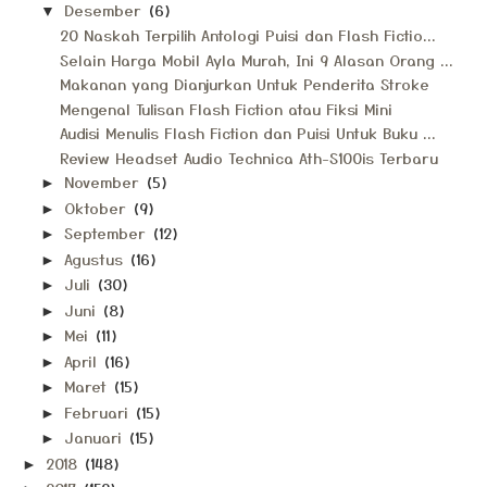
Desember
(6)
▼
20 Naskah Terpilih Antologi Puisi dan Flash Fictio...
Selain Harga Mobil Ayla Murah, Ini 9 Alasan Orang ...
Makanan yang Dianjurkan Untuk Penderita Stroke
Mengenal Tulisan Flash Fiction atau Fiksi Mini
Audisi Menulis Flash Fiction dan Puisi Untuk Buku ...
Review Headset Audio Technica Ath-S100is Terbaru
November
(5)
►
Oktober
(9)
►
September
(12)
►
Agustus
(16)
►
Juli
(30)
►
Juni
(8)
►
Mei
(11)
►
April
(16)
►
Maret
(15)
►
Februari
(15)
►
Januari
(15)
►
2018
(148)
►