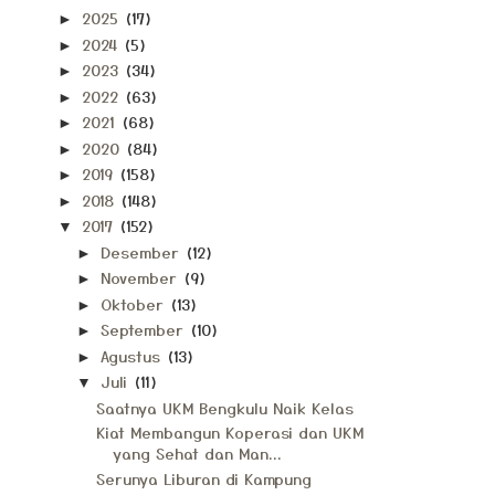
2025
(17)
►
2024
(5)
►
2023
(34)
►
2022
(63)
►
2021
(68)
►
2020
(84)
►
2019
(158)
►
2018
(148)
►
2017
(152)
▼
Desember
(12)
►
November
(9)
►
Oktober
(13)
►
September
(10)
►
Agustus
(13)
►
Juli
(11)
▼
Saatnya UKM Bengkulu Naik Kelas
Kiat Membangun Koperasi dan UKM
yang Sehat dan Man...
Serunya Liburan di Kampung