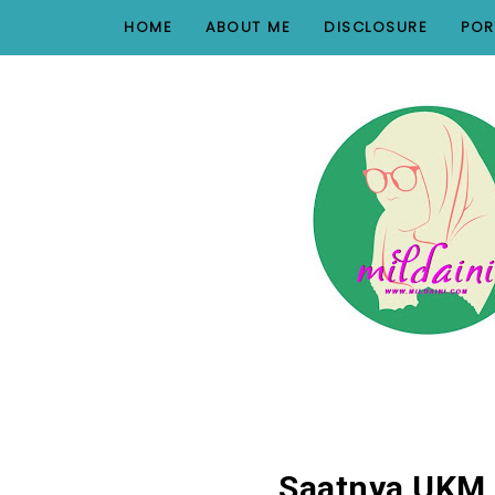
nav#menunav { border-bottom: 1px solid #e8e8e8; }
HOME
ABOUT ME
DISCLOSURE
POR
Saatnya UKM 