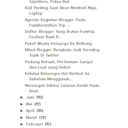
Sejahtera, Pulau Baii
Kiat Penting Saat Akan Membeli Meja
Laptop
Agenda Kegiatan Blogger Pada
Familiarization Trip ...
Daftar Blogger Yang Ikutan Famtrip
Festival Bumi R...
Paket Wisata Keluarga Ke Belitung
Milad Blogger Bengkulu Jadi Ternding
Topik Di Twitter
Padang Betuah, Pertemuan Sungai
dan Laut yang Indah
Ketahui Beberapa Hal Berikut Ini
Sebelum Menggunak...
Mencegah Infeksi Saluran Kemih Pada
Anak
Juni
(10)
►
Mei
(12)
►
April
(18)
►
Maret
(21)
►
Februari
(15)
►