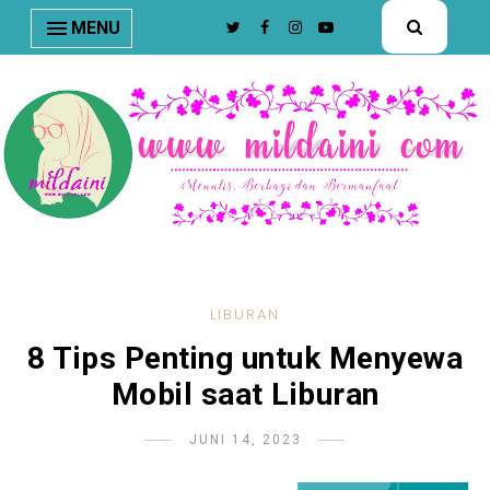
nav#menunav { border-bottom: 1px solid #e8e8e8; }
MENU
LIBURAN
8 Tips Penting untuk Menyewa
Mobil saat Liburan
JUNI 14, 2023