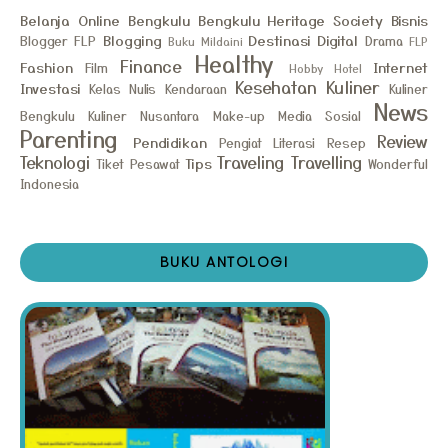
Belanja Online
Bengkulu
Bengkulu Heritage Society
Bisnis
Blogging
Destinasi
Digital
Blogger FLP
Drama
Buku Mildaini
FLP
Healthy
Finance
Fashion
Internet
Film
Hobby
Hotel
Kesehatan
Kuliner
Investasi
Kelas Nulis
Kendaraan
Kuliner
News
Bengkulu
Kuliner Nusantara
Make-up
Media Sosial
Parenting
Review
Pendidikan
Pengiat Literasi
Resep
Teknologi
Traveling
Travelling
Tips
Tiket Pesawat
Wonderful
Indonesia
BUKU ANTOLOGI