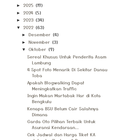
2025
(17)
►
2024
(5)
►
2023
(34)
►
2022
(63)
▼
Desember
(4)
►
November
(3)
►
Oktober
(7)
▼
Sereal Khusus Untuk Penderita Asam
Lambung
4 Spot Foto Menarik Di Sekitar Danau
Toba
Apakah Blogwalking Dapat
Meningkatkan Traffic
Ingin Makan Martabak Har di Kota
Bengkulu
Kenapa BSU Belum Cair Salahnya
Dimana
Garda Oto Pilihan Terbaik Untuk
Asuransi Kendaraan...
Cek Jadwal dan Harga Tiket KA