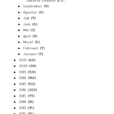
Jakarta-Cirebon di B...
September
(4)
►
Agustus
(6)
►
Juli
(7)
►
Juni
(6)
►
Mei
(2)
►
April
(4)
►
Maret
(6)
►
Februari
(7)
►
Januari
(7)
►
2021
(68)
►
2020
(84)
►
2019
(158)
►
2018
(148)
►
2017
(152)
►
2016
(202)
►
2015
(77)
►
2014
(18)
►
2013
(75)
►
2012
(16)
►