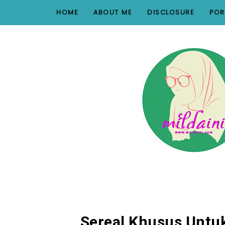
nav#menunav { border-bottom: 1px solid #e8e8e8; }
HOME
ABOUT ME
DISCLOSURE
POR
Sereal Khusus Untu