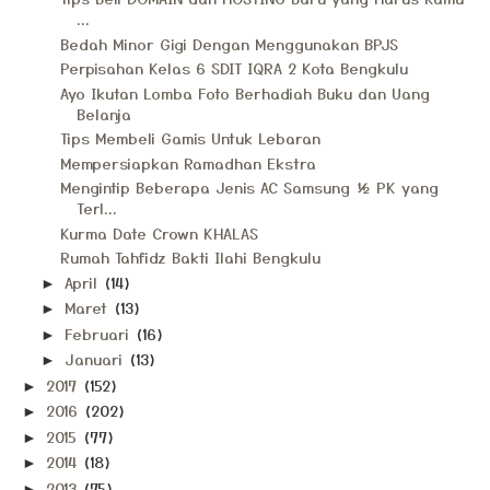
...
Bedah Minor Gigi Dengan Menggunakan BPJS
Perpisahan Kelas 6 SDIT IQRA 2 Kota Bengkulu
Ayo Ikutan Lomba Foto Berhadiah Buku dan Uang
Belanja
Tips Membeli Gamis Untuk Lebaran
Mempersiapkan Ramadhan Ekstra
Mengintip Beberapa Jenis AC Samsung ½ PK yang
Terl...
Kurma Date Crown KHALAS
Rumah Tahfidz Bakti Ilahi Bengkulu
April
(14)
►
Maret
(13)
►
Februari
(16)
►
Januari
(13)
►
2017
(152)
►
2016
(202)
►
2015
(77)
►
2014
(18)
►
2013
(75)
►