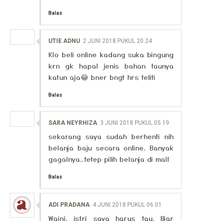
Balas
UTIE ADNU
2 JUNI 2018 PUKUL 20.24
Klo beli online kadang suka bingung
krn gk hapal jenis bahan taunya
katun aja😂 bner bngt hrs teliti
Balas
SARA NEYRHIZA
3 JUNI 2018 PUKUL 05.19
sekarang saya sudah berhenti nih
belanja baju secara online. Banyak
gagalnya..tetep pilih belanja di mall
Balas
ADI PRADANA
4 JUNI 2018 PUKUL 06.01
Waini, istri saya harus tau. Biar