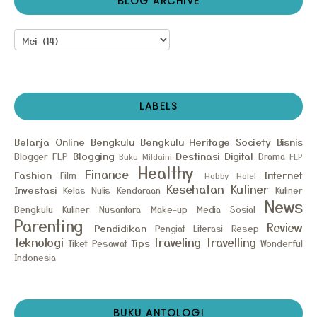
BLOG ARCHIVE
LABELS
Belanja Online
Bengkulu
Bengkulu Heritage Society
Bisnis
Blogging
Destinasi
Digital
Blogger FLP
Drama
Buku Mildaini
FLP
Healthy
Finance
Fashion
Internet
Film
Hobby
Hotel
Kesehatan
Kuliner
Investasi
Kelas Nulis
Kendaraan
Kuliner
News
Bengkulu
Kuliner Nusantara
Make-up
Media Sosial
Parenting
Review
Pendidikan
Pengiat Literasi
Resep
Teknologi
Traveling
Travelling
Tips
Tiket Pesawat
Wonderful
Indonesia
BUKU ANTOLOGI