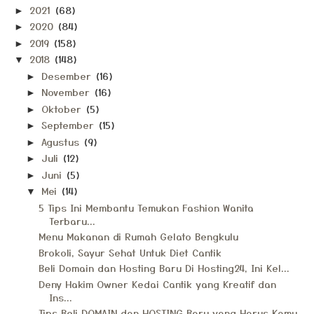
2021
(68)
►
2020
(84)
►
2019
(158)
►
2018
(148)
▼
Desember
(16)
►
November
(16)
►
Oktober
(5)
►
September
(15)
►
Agustus
(9)
►
Juli
(12)
►
Juni
(5)
►
Mei
(14)
▼
5 Tips Ini Membantu Temukan Fashion Wanita
Terbaru...
Menu Makanan di Rumah Gelato Bengkulu
Brokoli, Sayur Sehat Untuk Diet Cantik
Beli Domain dan Hosting Baru Di Hosting24, Ini Kel...
Deny Hakim Owner Kedai Cantik yang Kreatif dan
Ins...
Tips Beli DOMAIN dan HOSTING Baru yang Harus Kamu