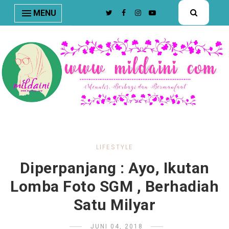
nav#menunav { border-bottom: 1px solid #e8e8e8; }
MENU
LIFESTYLE
Diperpanjang : Ayo, Ikutan
Lomba Foto SGM , Berhadiah
Satu Milyar
JUNI 04, 2018