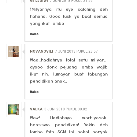
GITA SIWI
7 JUNI 2018 PUKUL 21.56
1Milyarnya itu eye catching deh
hahaha. Good luck ya buat semua
yang ikut lomba
Balas
NOVANOVILI
7 JUNI 2018 PUKUL 23.57
Waa..hadiahnya total satu milyar..,
ayooo donk pejuang lomba wajib
ikut nih, lumayan buat tabungan
pendidikan anak..
Balas
VALKA
8 JUNI 2018 PUKUL 00.02
Waw! Hadiahnya warbiyasak,
beasiswa pendidikan! Yakin deh
lomba foto SGM ini bakal banyak