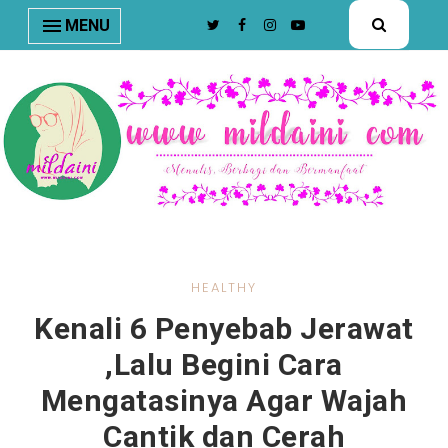
nav#menunav { border-bottom: 1px solid #e8e8e8; }
MENU
HEALTHY
Kenali 6 Penyebab Jerawat
,Lalu Begini Cara
Mengatasinya Agar Wajah
Cantik dan Cerah