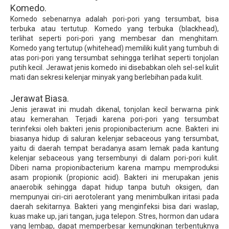
Komedo.
Komedo sebenarnya adalah pori-pori yang tersumbat, bisa
terbuka atau tertutup. Komedo yang terbuka (blackhead),
terlihat seperti pori-pori yang membesar dan menghitam.
Komedo yang tertutup (whitehead) memiliki kulit yang tumbuh di
atas pori-pori yang tersumbat sehingga terlihat seperti tonjolan
putih kecil. Jerawat jenis komedo ini disebabkan oleh sel-sel kulit
mati dan sekresi kelenjar minyak yang berlebihan pada kulit.
Jerawat Biasa.
Jenis jerawat ini mudah dikenal, tonjolan kecil berwarna pink
atau kemerahan. Terjadi karena pori-pori yang tersumbat
terinfeksi oleh bakteri jenis propionibacterium acne. Bakteri ini
biasanya hidup di saluran kelenjar sebaceous yang tersumbat,
yaitu di daerah tempat beradanya asam lemak pada kantung
kelenjar sebaceous yang tersembunyi di dalam pori-pori kulit.
Diberi nama propionibacterium karena mampu memproduksi
asam propionik (propionic acid). Bakteri ini merupakan jenis
anaerobik sehingga dapat hidup tanpa butuh oksigen, dan
mempunyai ciri-ciri aerotolerant yang menimbulkan iritasi pada
daerah sekitarnya. Bakteri yang menginfeksi bisa dari waslap,
kuas make up, jari tangan, juga telepon. Stres, hormon dan udara
yang lembap, dapat memperbesar kemungkinan terbentuknya