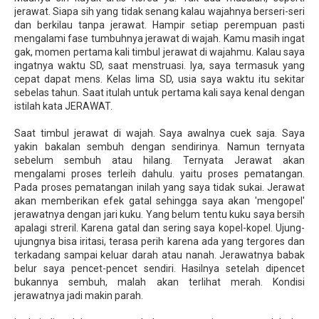
jerawat. Siapa sih yang tidak senang kalau wajahnya berseri-seri
dan berkilau tanpa jerawat. Hampir setiap perempuan pasti
mengalami fase tumbuhnya jerawat di wajah. Kamu masih ingat
gak, momen pertama kali timbul jerawat di wajahmu. Kalau saya
ingatnya waktu SD, saat menstruasi. Iya, saya termasuk yang
cepat dapat mens. Kelas lima SD, usia saya waktu itu sekitar
sebelas tahun. Saat itulah untuk pertama kali saya kenal dengan
istilah kata JERAWAT.
Saat timbul jerawat di wajah. Saya awalnya cuek saja. Saya
yakin bakalan sembuh dengan sendirinya. Namun ternyata
sebelum sembuh atau hilang. Ternyata Jerawat akan
mengalami proses terleih dahulu. yaitu proses pematangan.
Pada proses pematangan inilah yang saya tidak sukai. Jerawat
akan memberikan efek gatal sehingga saya akan 'mengopel'
jerawatnya dengan jari kuku. Yang belum tentu kuku saya bersih
apalagi streril. Karena gatal dan sering saya kopel-kopel. Ujung-
ujungnya bisa iritasi, terasa perih karena ada yang tergores dan
terkadang sampai keluar darah atau nanah. Jerawatnya babak
belur saya pencet-pencet sendiri. Hasilnya setelah dipencet
bukannya sembuh, malah akan terlihat merah. Kondisi
jerawatnya jadi makin parah.