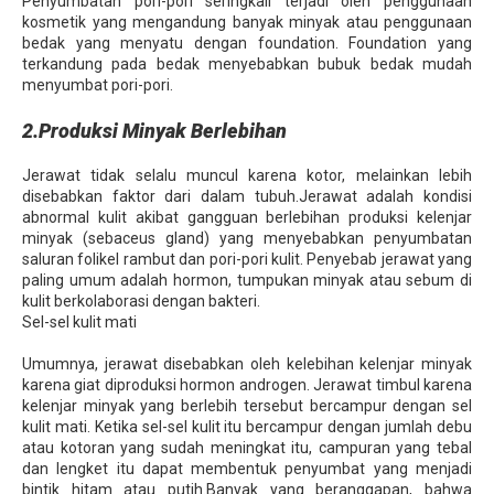
Penyumbatan pori-pori seringkali terjadi oleh penggunaan
kosmetik yang mengandung banyak minyak atau penggunaan
bedak yang menyatu dengan foundation. Foundation yang
terkandung pada bedak menyebabkan bubuk bedak mudah
menyumbat pori-pori.
2.Produksi Minyak Berlebihan
Jerawat tidak selalu muncul karena kotor, melainkan lebih
disebabkan faktor dari dalam tubuh.Jerawat adalah kondisi
abnormal kulit akibat gangguan berlebihan produksi kelenjar
minyak (sebaceus gland) yang menyebabkan penyumbatan
saluran folikel rambut dan pori-pori kulit. Penyebab jerawat yang
paling umum adalah hormon, tumpukan minyak atau sebum di
kulit berkolaborasi dengan bakteri.
Sel-sel kulit mati
Umumnya, jerawat disebabkan oleh kelebihan kelenjar minyak
karena giat diproduksi hormon androgen. Jerawat timbul karena
kelenjar minyak yang berlebih tersebut bercampur dengan sel
kulit mati. Ketika sel-sel kulit itu bercampur dengan jumlah debu
atau kotoran yang sudah meningkat itu, campuran yang tebal
dan lengket itu dapat membentuk penyumbat yang menjadi
bintik hitam atau putih.Banyak yang beranggapan, bahwa