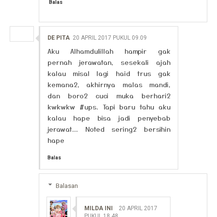
Balas
DE PITA
20 APRIL 2017 PUKUL 09.09
Aku Alhamdulillah hampir gak
pernah jerawatan, sesekali ajah
kalau misal lagi haid trus gak
kemana2, akhirnya malas mandi,
dan boro2 cuci muka berhari2
kwkwkw #ups. Tapi baru tahu aku
kalau hape bisa jadi penyebab
jerawat... Noted sering2 bersihin
hape
Balas
Balasan
MILDA INI
20 APRIL 2017
PUKUL 18.48