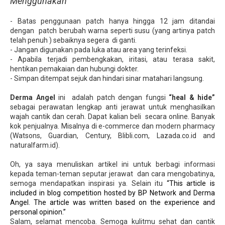
Menggunakan
- Batas penggunaan patch hanya hingga 12 jam ditandai
dengan patch berubah warna seperti susu (yang artinya patch
telah penuh ) sebaiknya segera di ganti.
- Jangan digunakan pada luka atau area yang terinfeksi.
- Apabila terjadi pembengkakan, iritasi, atau terasa sakit,
hentikan pemakaian dan hubungi dokter.
- Simpan ditempat sejuk dan hindari sinar matahari langsung.
Derma Angel
ini adalah patch dengan fungsi
“heal & hide”
sebagai perawatan lengkap anti jerawat untuk menghasilkan
wajah cantik dan cerah. Dapat kalian beli secara online. Banyak
kok penjualnya. Misalnya di e-commerce dan modern pharmacy
(Watsons, Guardian, Century, Blibli.com, Lazada.co.id and
naturalfarm.id).
Oh, ya saya menuliskan artikel ini untuk berbagi informasi
kepada teman-teman seputar jerawat dan cara mengobatinya,
semoga mendapatkan inspirasi ya. Selain itu
“This article is
included in blog competition hosted by BP Network and Derma
Angel. The article was written based on the experience and
personal opinion.”
Salam, selamat mencoba. Semoga kulitmu sehat dan cantik