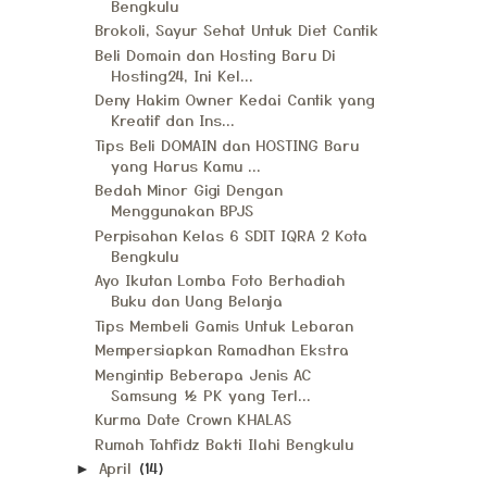
Bengkulu
Brokoli, Sayur Sehat Untuk Diet Cantik
Beli Domain dan Hosting Baru Di
Hosting24, Ini Kel...
Deny Hakim Owner Kedai Cantik yang
Kreatif dan Ins...
Tips Beli DOMAIN dan HOSTING Baru
yang Harus Kamu ...
Bedah Minor Gigi Dengan
Menggunakan BPJS
Perpisahan Kelas 6 SDIT IQRA 2 Kota
Bengkulu
Ayo Ikutan Lomba Foto Berhadiah
Buku dan Uang Belanja
Tips Membeli Gamis Untuk Lebaran
Mempersiapkan Ramadhan Ekstra
Mengintip Beberapa Jenis AC
Samsung ½ PK yang Terl...
Kurma Date Crown KHALAS
Rumah Tahfidz Bakti Ilahi Bengkulu
April
(14)
►