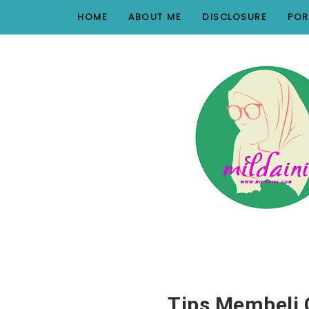
nav#menunav { border-bottom: 1px solid #e8e8e8; }
HOME
ABOUT ME
DISCLOSURE
POR
Tips Membeli 