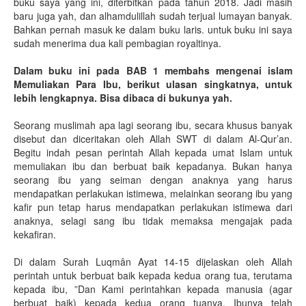
buku saya yang ini, diterbitkan pada tahun 2018. Jadi masih
baru juga yah, dan alhamdulillah sudah terjual lumayan banyak.
Bahkan pernah masuk ke dalam buku laris. untuk buku ini saya
sudah menerima dua kali pembagian royaltinya.
Dalam buku ini pada BAB 1 membahs mengenai islam
Memuliakan Para Ibu, berikut ulasan singkatnya, untuk
lebih lengkapnya. Bisa dibaca di bukunya yah.
Seorang muslimah apa lagi seorang ibu, secara khusus banyak
disebut dan diceritakan oleh Allah SWT di dalam Al-Qur’an.
Begitu indah pesan perintah Allah kepada umat Islam untuk
memuliakan ibu dan berbuat baik kepadanya. Bukan hanya
seorang ibu yang seiman dengan anaknya yang harus
mendapatkan perlakukan istimewa, melainkan seorang ibu yang
kafir pun tetap harus mendapatkan perlakukan istimewa dari
anaknya, selagi sang ibu tidak memaksa mengajak pada
kekafiran.
Di dalam Surah Luqmân Ayat 14-15 dijelaskan oleh Allah
perintah untuk berbuat baik kepada kedua orang tua, terutama
kepada ibu, ”Dan Kami perintahkan kepada manusia (agar
berbuat baik) kepada kedua orang tuanya. Ibunya telah