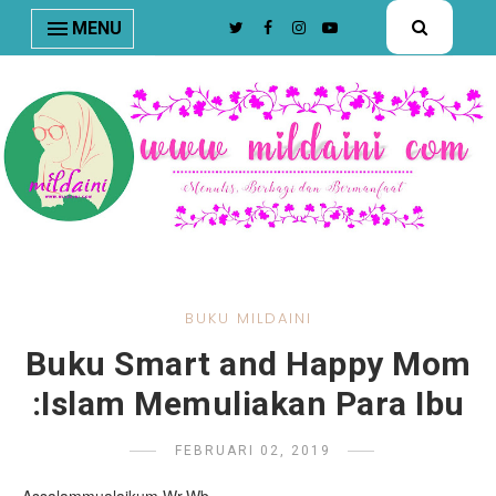
nav#menunav { border-bottom: 1px solid #e8e8e8; }
MENU
BUKU MILDAINI
Buku Smart and Happy Mom
:Islam Memuliakan Para Ibu
FEBRUARI 02, 2019