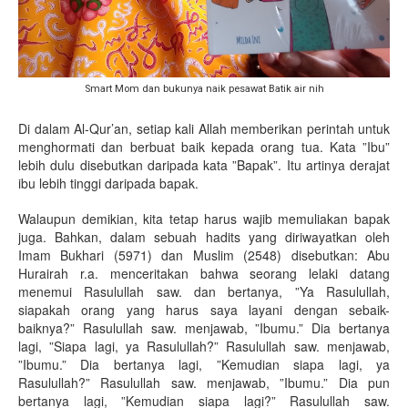
Smart Mom dan bukunya naik pesawat Batik air nih
Di dalam Al-Qur’an, setiap kali Allah memberikan perintah untuk
menghormati dan berbuat baik kepada orang tua. Kata ”Ibu”
lebih dulu disebutkan daripada kata ”Bapak”. Itu artinya derajat
ibu lebih tinggi daripada bapak.
Walaupun demikian, kita tetap harus wajib memuliakan bapak
juga. Bahkan, dalam sebuah hadits yang diriwayatkan oleh
Imam Bukhari (5971) dan Muslim (2548) disebutkan: Abu
Hurairah r.a. menceritakan bahwa seorang lelaki datang
menemui Rasulullah saw. dan bertanya, ”Ya Rasulullah,
siapakah orang yang harus saya layani dengan sebaik-
baiknya?” Rasulullah saw. menjawab, ”Ibumu.” Dia bertanya
lagi, ”Siapa lagi, ya Rasulullah?” Rasulullah saw. menjawab,
”Ibumu.” Dia bertanya lagi, ”Kemudian siapa lagi, ya
Rasulullah?” Rasulullah saw. menjawab, ”Ibumu.” Dia pun
bertanya lagi, ”Kemudian siapa lagi?” Rasulullah saw.