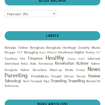
BLOG ARCHIVE
LABELS
Belanja Online
Bengkulu
Bengkulu Heritage Society
Bisnis
Blogging
Destinasi
Digital
Blogger FLP
Drama
Buku Mildaini
FLP
Healthy
Finance
Fashion
Internet
Film
Hobby
Hotel
Kesehatan
Kuliner
Investasi
Kelas Nulis
Kendaraan
Kuliner
News
Bengkulu
Kuliner Nusantara
Make-up
Media Sosial
Parenting
Review
Pendidikan
Pengiat Literasi
Resep
Teknologi
Traveling
Travelling
Tips
Tiket Pesawat
Wonderful
Indonesia
BUKU ANTOLOGI