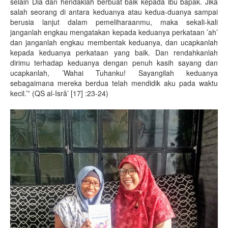
selain Dia dan hendaklah berbuat baik kepada ibu bapak. Jika
salah seorang di antara keduanya atau kedua-duanya sampai
berusia lanjut dalam pemeliharaanmu, maka sekali-kali
janganlah engkau mengatakan kepada keduanya perkataan ’ah’
dan janganlah engkau membentak keduanya, dan ucapkanlah
kepada keduanya perkataan yang baik. Dan rendahkanlah
dirimu terhadap keduanya dengan penuh kasih sayang dan
ucapkanlah, ’Wahai Tuhanku! Sayangilah keduanya
sebagaimana mereka berdua telah mendidik aku pada waktu
kecil.’” (QS al-Isrâ’ [17] :23-24)