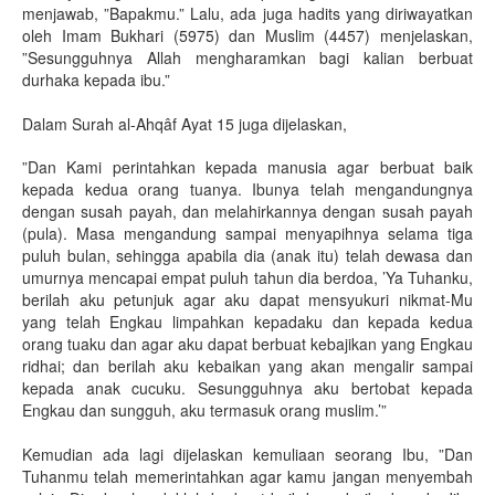
menjawab, ”Bapakmu.” Lalu, ada juga hadits yang diriwayatkan
oleh Imam Bukhari (5975) dan Muslim (4457) menjelaskan,
”Sesungguhnya Allah mengharamkan bagi kalian berbuat
durhaka kepada ibu.”
Dalam Surah al-Ahqâf Ayat 15 juga dijelaskan,
”Dan Kami perintahkan kepada manusia agar berbuat baik
kepada kedua orang tuanya. Ibunya telah mengandungnya
dengan susah payah, dan melahirkannya dengan susah payah
(pula). Masa mengandung sampai menyapihnya selama tiga
puluh bulan, sehingga apabila dia (anak itu) telah dewasa dan
umurnya mencapai empat puluh tahun dia berdoa, ’Ya Tuhanku,
berilah aku petunjuk agar aku dapat mensyukuri nikmat-Mu
yang telah Engkau limpahkan kepadaku dan kepada kedua
orang tuaku dan agar aku dapat berbuat kebajikan yang Engkau
ridhai; dan berilah aku kebaikan yang akan mengalir sampai
kepada anak cucuku. Sesungguhnya aku bertobat kepada
Engkau dan sungguh, aku termasuk orang muslim.’”
Kemudian ada lagi dijelaskan kemuliaan seorang Ibu, ”Dan
Tuhanmu telah memerintahkan agar kamu jangan menyembah