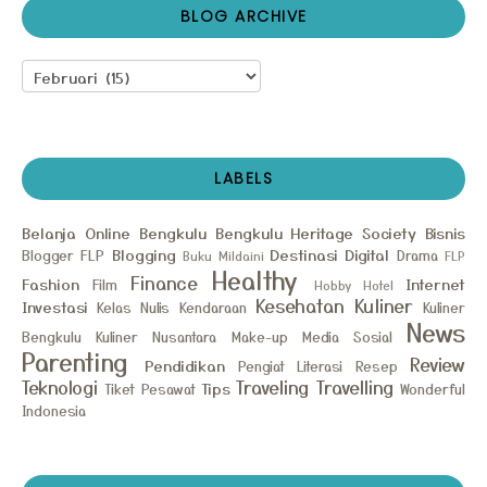
BLOG ARCHIVE
LABELS
Belanja Online
Bengkulu
Bengkulu Heritage Society
Bisnis
Blogging
Destinasi
Digital
Blogger FLP
Drama
Buku Mildaini
FLP
Healthy
Finance
Fashion
Internet
Film
Hobby
Hotel
Kesehatan
Kuliner
Investasi
Kelas Nulis
Kendaraan
Kuliner
News
Bengkulu
Kuliner Nusantara
Make-up
Media Sosial
Parenting
Review
Pendidikan
Pengiat Literasi
Resep
Teknologi
Traveling
Travelling
Tips
Tiket Pesawat
Wonderful
Indonesia