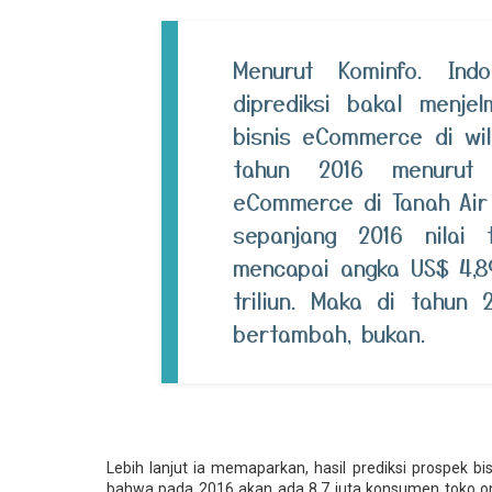
Menurut Kominfo. Ind
diprediksi bakal menje
bisnis eCommerce di wil
tahun 2016 menurut 
eCommerce di Tanah Air
sepanjang 2016 nilai
mencapai angka US$ 4,89
triliun. Maka di tahun 
bertambah, bukan.
Lebih lanjut ia memaparkan, hasil prediksi prospek b
bahwa pada 2016 akan ada 8,7 juta konsumen toko onl