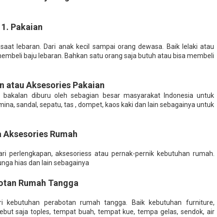
1. Pakaian
at lebaran. Dari anak kecil sampai orang dewasa. Baik lelaki atau
beli baju lebaran. Bahkan satu orang saja butuh atau bisa membeli
n atau Aksesories Pakaian
an bakalan diburu oleh sebagian besar masyarakat Indonesia untuk
asmina, sandal, sepatu, tas , dompet, kaos kaki dan lain sebagainya untuk
a Aksesories Rumah
ri perlengkapan, aksesoriess atau pernak-pernik kebutuhan rumah.
bunga hias dan lain sebagainya
botan Rumah Tangga
i kebutuhan perabotan rumah tangga. Baik kebutuhan furniture,
ebut saja toples, tempat buah, tempat kue, tempa gelas, sendok, air