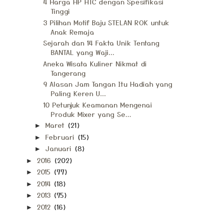
4 Harga HP HTC dengan Spesifikasi
Tinggi
3 Pilihan Motif Baju STELAN ROK untuk
Anak Remaja
Sejarah dan 14 Fakta Unik Tentang
BANTAL yang Waji...
Aneka Wisata Kuliner Nikmat di
Tangerang
9 Alasan Jam Tangan Itu Hadiah yang
Paling Keren U...
10 Petunjuk Keamanan Mengenai
Produk Mixer yang Se...
Maret
(21)
►
Februari
(15)
►
Januari
(8)
►
2016
(202)
►
2015
(77)
►
2014
(18)
►
2013
(75)
►
2012
(16)
►