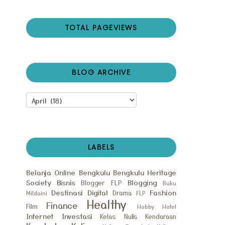
TOTAL PAGEVIEWS
BLOG ARCHIVE
LABELS
Belanja Online
Bengkulu
Bengkulu Heritage
Society
Bisnis
Blogging
Blogger FLP
Buku
Destinasi
Digital
Fashion
Drama
Mildaini
FLP
Healthy
Finance
Film
Hobby
Hotel
Internet
Investasi
Kelas Nulis
Kendaraan