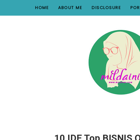
nav#menunav { border-bottom: 1px solid #e8e8e8; }
HOME
ABOUT ME
DISCLOSURE
POR
10 IDE Top BISNIS