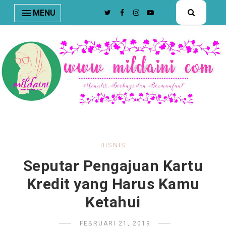
nav#menunav { border-bottom: 1px solid #e8e8e8; }
MENU
BISNIS
Seputar Pengajuan Kartu
Kredit yang Harus Kamu
Ketahui
FEBRUARI 21, 2019