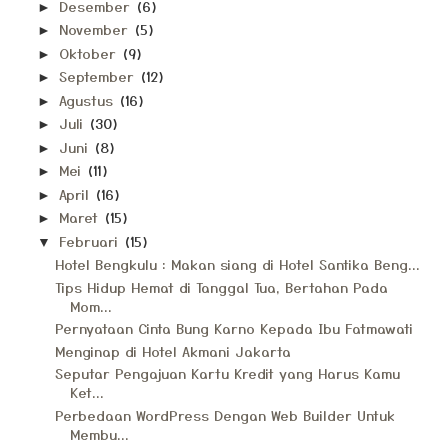
Desember
(6)
►
November
(5)
►
Oktober
(9)
►
September
(12)
►
Agustus
(16)
►
Juli
(30)
►
Juni
(8)
►
Mei
(11)
►
April
(16)
►
Maret
(15)
►
Februari
(15)
▼
Hotel Bengkulu : Makan siang di Hotel Santika Beng...
Tips Hidup Hemat di Tanggal Tua, Bertahan Pada
Mom...
Pernyataan Cinta Bung Karno Kepada Ibu Fatmawati
Menginap di Hotel Akmani Jakarta
Seputar Pengajuan Kartu Kredit yang Harus Kamu
Ket...
Perbedaan WordPress Dengan Web Builder Untuk
Membu...