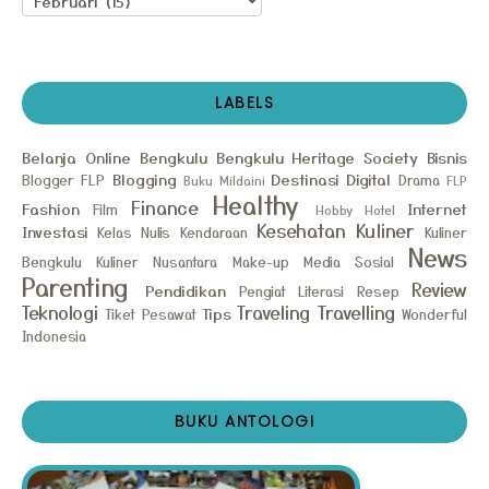
LABELS
Belanja Online
Bengkulu
Bengkulu Heritage Society
Bisnis
Blogging
Destinasi
Digital
Blogger FLP
Drama
Buku Mildaini
FLP
Healthy
Finance
Fashion
Internet
Film
Hobby
Hotel
Kesehatan
Kuliner
Investasi
Kelas Nulis
Kendaraan
Kuliner
News
Bengkulu
Kuliner Nusantara
Make-up
Media Sosial
Parenting
Review
Pendidikan
Pengiat Literasi
Resep
Teknologi
Traveling
Travelling
Tips
Tiket Pesawat
Wonderful
Indonesia
BUKU ANTOLOGI