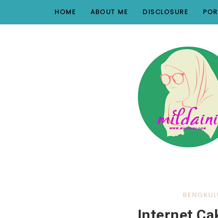
nav#menunav { border-bottom: 1px solid #e8e8e8; }
HOME
ABOUT ME
DISCLOSURE
POR
BENGKUL
Internet C