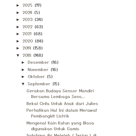
2025
(17)
►
2024
(5)
►
2023
(34)
►
2022
(63)
►
2021
(68)
►
2020
(84)
►
2019
(158)
►
2018
(148)
▼
Desember
(16)
►
November
(16)
►
Oktober
(5)
►
September
(15)
▼
Gerakan Budaya Sensor Mandiri
Bersama Lembaga Sens...
Bekal Cinta Untuk Anak dari Julies
Perhatikan Hal Ini dalam Merawat
Pembangkit Listrik
Mengenal Kain Katun yang Biasa
digunakan Untuk Gamis
Indahnya Air Meleleh ( Terjun ) di