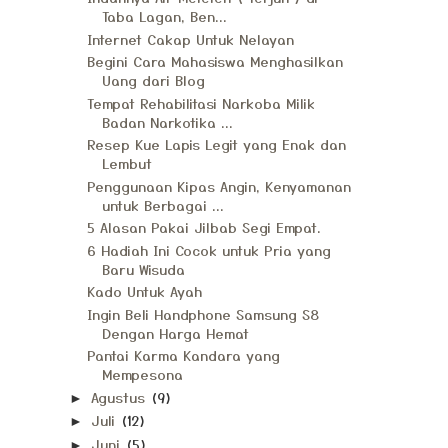
Taba Lagan, Ben...
Internet Cakap Untuk Nelayan
Begini Cara Mahasiswa Menghasilkan
Uang dari Blog
Tempat Rehabilitasi Narkoba Milik
Badan Narkotika ...
Resep Kue Lapis Legit yang Enak dan
Lembut
Penggunaan Kipas Angin, Kenyamanan
untuk Berbagai ...
5 Alasan Pakai Jilbab Segi Empat.
6 Hadiah Ini Cocok untuk Pria yang
Baru Wisuda
Kado Untuk Ayah
Ingin Beli Handphone Samsung S8
Dengan Harga Hemat
Pantai Karma Kandara yang
Mempesona
Agustus
(9)
►
Juli
(12)
►
Juni
(5)
►