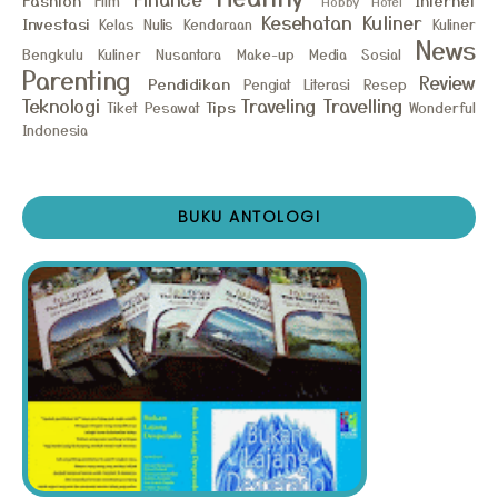
Film
Hobby
Hotel
Kesehatan
Kuliner
Investasi
Kelas Nulis
Kendaraan
Kuliner
News
Bengkulu
Kuliner Nusantara
Make-up
Media Sosial
Parenting
Review
Pendidikan
Pengiat Literasi
Resep
Teknologi
Traveling
Travelling
Tips
Tiket Pesawat
Wonderful
Indonesia
BUKU ANTOLOGI