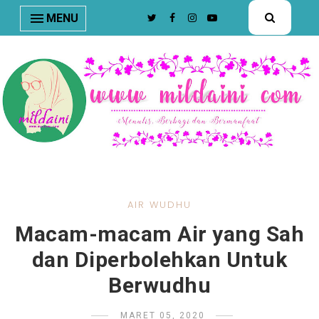
nav#menunav { border-bottom: 1px solid #e8e8e8; }
MENU
AIR WUDHU
Macam-macam Air yang Sah
dan Diperbolehkan Untuk
Berwudhu
MARET 05, 2020