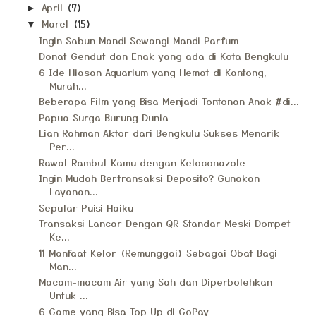
April
(7)
►
Maret
(15)
▼
Ingin Sabun Mandi Sewangi Mandi Parfum
Donat Gendut dan Enak yang ada di Kota Bengkulu
6 Ide Hiasan Aquarium yang Hemat di Kantong,
Murah...
Beberapa Film yang Bisa Menjadi Tontonan Anak #di...
Papua Surga Burung Dunia
Lian Rahman Aktor dari Bengkulu Sukses Menarik
Per...
Rawat Rambut Kamu dengan Ketoconazole
Ingin Mudah Bertransaksi Deposito? Gunakan
Layanan...
Seputar Puisi Haiku
Transaksi Lancar Dengan QR Standar Meski Dompet
Ke...
11 Manfaat Kelor (Remunggai) Sebagai Obat Bagi
Man...
Macam-macam Air yang Sah dan Diperbolehkan
Untuk ...
6 Game yang Bisa Top Up di GoPay