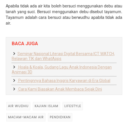
Apabila tidak ada air kita boleh bersuci menggunakan debu atau
tanah yang suci. Bersuci menggunakan debu disebut tayamum.
Tayamum adalah cara bersuci atau berwudhu apabila tidak ada
air.
BACA JUGA
Seminar Nasional Literasi Digital Bersama ICT WATCH,
Relawan TIK dan WhatApps
Hoala & Koala, Gudang Lagu Anak Indonesia Dengan
Animasi 3D
Pentingnnya Bahasa Inggris Karyawan di Era Global
Cara Kami Biasakan Anak Membaca Sejak Dini
AIR WUDHU
KAJIAN ISLAM
LIFESTYLE
MACAM-MACAM AIR
PENDIDIKAN