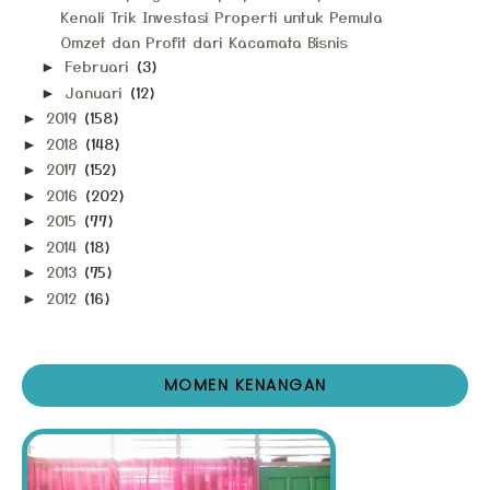
Kenali Trik Investasi Properti untuk Pemula
Omzet dan Profit dari Kacamata Bisnis
Februari
(3)
►
Januari
(12)
►
2019
(158)
►
2018
(148)
►
2017
(152)
►
2016
(202)
►
2015
(77)
►
2014
(18)
►
2013
(75)
►
2012
(16)
►
MOMEN KENANGAN