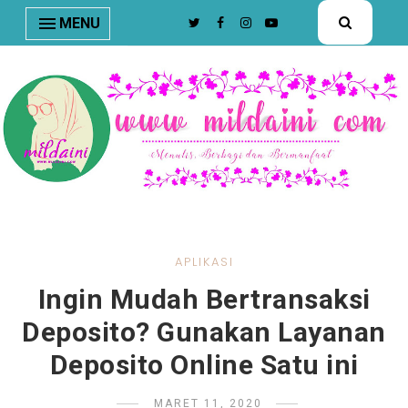
nav#menunav { border-bottom: 1px solid #e8e8e8; }
MENU
APLIKASI
Ingin Mudah Bertransaksi
Deposito? Gunakan Layanan
Deposito Online Satu ini
MARET 11, 2020