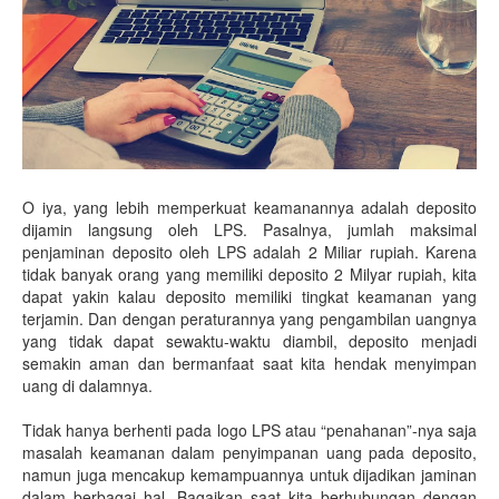
O iya, yang lebih memperkuat keamanannya adalah deposito
dijamin langsung oleh LPS. Pasalnya, jumlah maksimal
penjaminan deposito oleh LPS adalah 2 Miliar rupiah. Karena
tidak banyak orang yang memiliki deposito 2 Milyar rupiah, kita
dapat yakin kalau deposito memiliki tingkat keamanan yang
terjamin. Dan dengan peraturannya yang pengambilan uangnya
yang tidak dapat sewaktu-waktu diambil, deposito menjadi
semakin aman dan bermanfaat saat kita hendak menyimpan
uang di dalamnya.
Tidak hanya berhenti pada logo LPS atau “penahanan”-nya saja
masalah keamanan dalam penyimpanan uang pada deposito,
namun juga mencakup kemampuannya untuk dijadikan jaminan
dalam berbagai hal. Bagaikan saat kita berhubungan dengan