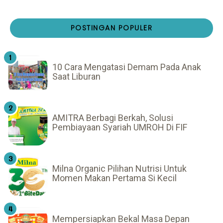
POSTINGAN POPULER
10 Cara Mengatasi Demam Pada Anak
Saat Liburan
AMITRA Berbagi Berkah, Solusi
Pembiayaan Syariah UMROH Di FIF
Milna Organic Pilihan Nutrisi Untuk
Momen Makan Pertama Si Kecil
Mempersiapkan Bekal Masa Depan