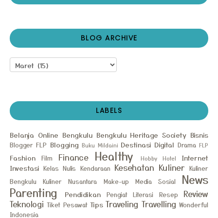
BLOG ARCHIVE
LABELS
Belanja Online
Bengkulu
Bengkulu Heritage Society
Bisnis
Blogging
Destinasi
Digital
Blogger FLP
Drama
Buku Mildaini
FLP
Healthy
Finance
Fashion
Internet
Film
Hobby
Hotel
Kesehatan
Kuliner
Investasi
Kelas Nulis
Kendaraan
Kuliner
News
Bengkulu
Kuliner Nusantara
Make-up
Media Sosial
Parenting
Review
Pendidikan
Pengiat Literasi
Resep
Teknologi
Traveling
Travelling
Tips
Tiket Pesawat
Wonderful
Indonesia