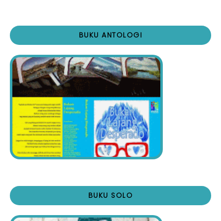
BUKU ANTOLOGI
BUKU SOLO