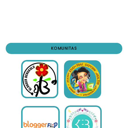
KOMUNITAS