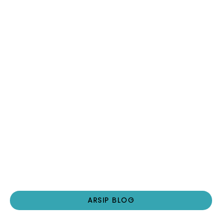
ARSIP BLOG