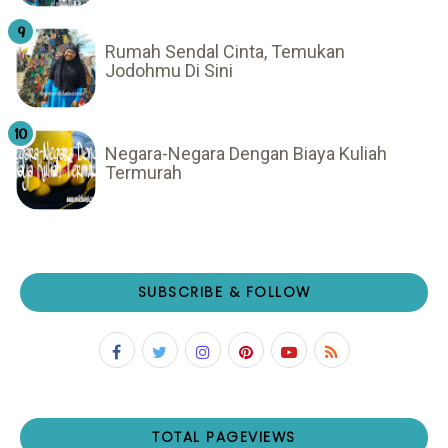
Rumah Sendal Cinta, Temukan
Jodohmu Di Sini
Negara-Negara Dengan Biaya Kuliah
Termurah
SUBSCRIBE & FOLLOW
TOTAL PAGEVIEWS