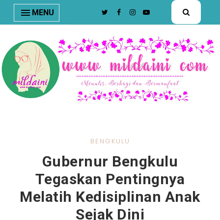
nav#menunav { border-bottom: 1px solid #e8e8e8; }
MENU
BENGKULU
Gubernur Bengkulu
Tegaskan Pentingnya
Melatih Kedisiplinan Anak
Sejak Dini