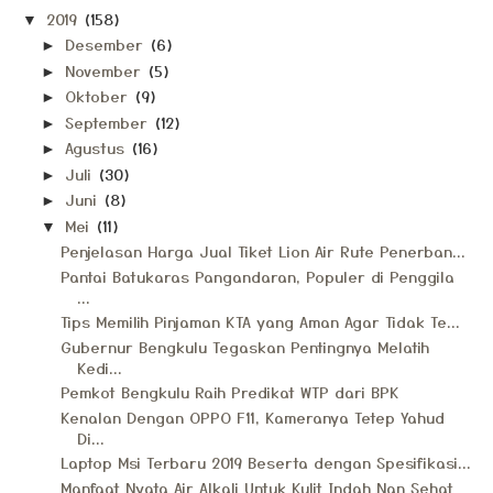
2019
(158)
▼
Desember
(6)
►
November
(5)
►
Oktober
(9)
►
September
(12)
►
Agustus
(16)
►
Juli
(30)
►
Juni
(8)
►
Mei
(11)
▼
Penjelasan Harga Jual Tiket Lion Air Rute Penerban...
Pantai Batukaras Pangandaran, Populer di Penggila
...
Tips Memilih Pinjaman KTA yang Aman Agar Tidak Te...
Gubernur Bengkulu Tegaskan Pentingnya Melatih
Kedi...
Pemkot Bengkulu Raih Predikat WTP dari BPK
Kenalan Dengan OPPO F11, Kameranya Tetep Yahud
Di...
Laptop Msi Terbaru 2019 Beserta dengan Spesifikasi...
Manfaat Nyata Air Alkali Untuk Kulit Indah Nan Sehat