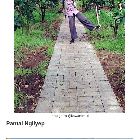
Instagram @kawanimut
Pantai Ngliyep