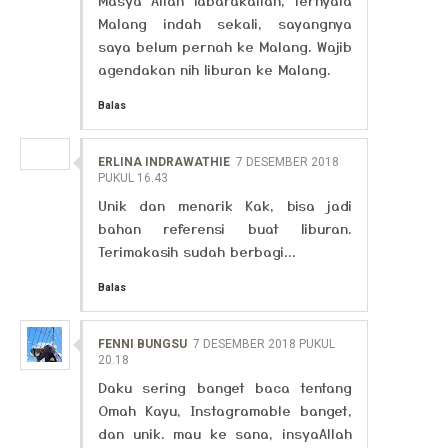
Masya Allah Tabarakallah, ternyata
Malang indah sekali, sayangnya
saya belum pernah ke Malang. Wajib
agendakan nih liburan ke Malang.
Balas
ERLINA INDRAWATHIE
7 DESEMBER 2018
PUKUL 16.43
Unik dan menarik Kak, bisa jadi
bahan referensi buat liburan.
Terimakasih sudah berbagi...
Balas
FENNI BUNGSU
7 DESEMBER 2018 PUKUL
20.18
Daku sering banget baca tentang
Omah Kayu, Instagramable banget,
dan unik. mau ke sana, insyaAllah