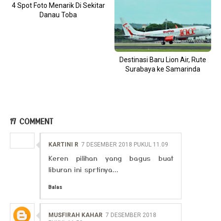
4 Spot Foto Menarik Di Sekitar
Danau Toba
Destinasi Baru Lion Air, Rute
Surabaya ke Samarinda
17 COMMENT
KARTINI R
7 DESEMBER 2018 PUKUL 11.09
Keren pilihan yang bagus buat
liburan ini sprtinya...
Balas
MUSFIRAH KAHAR
7 DESEMBER 2018