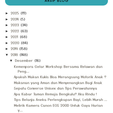
ARSIP BLOG
2025
(17)
►
2024
(5)
►
2023
(34)
►
2022
(63)
►
2021
(68)
►
2020
(84)
►
2019
(158)
►
2018
(148)
▼
Desember
(16)
▼
Kemenpora Gelar Workshop Bersama Relawan dan
Peng...
Apakah Makan Kukis Bisa Merangsang Motorik Anak ?
Makanan yang Aman dan Menyenangkan Bagi Anak
Sepatu Converse Unisex dan Tips Perawatannya
Apa Kabar Taman Remaja Bengkulu? Aku Rindu !
Tips Belanja Aneka Perlengkapan Bayi, Lebih Murah ...
Melirik Kamera Canon EOS 200D Untuk Gaya Harian
y...