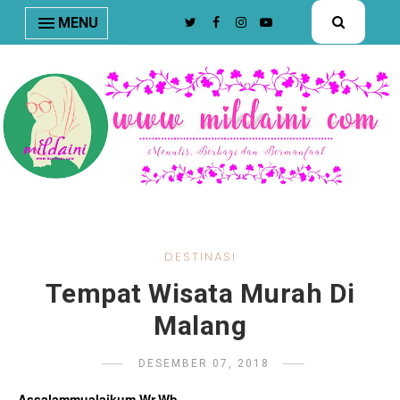
nav#menunav { border-bottom: 1px solid #e8e8e8; }
MENU
DESTINASI
Tempat Wisata Murah Di
Malang
DESEMBER 07, 2018
Assalammualaikum.Wr.Wb