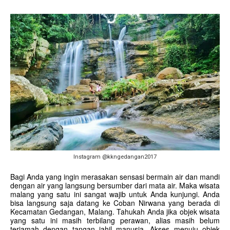
Instagram @kkngedangan2017
Bagi Anda yang ingin merasakan sensasi bermain air dan mandi 
dengan air yang langsung bersumber dari mata air. Maka wisata 
malang yang satu ini sangat wajib untuk Anda kunjungi. Anda 
bisa langsung saja datang ke Coban Nirwana yang berada di 
Kecamatan Gedangan, Malang. Tahukah Anda jika objek wisata 
yang satu ini masih terbilang perawan, alias masih belum 
terjamah dengan tangan jahil manusia. Akses menuju objek 