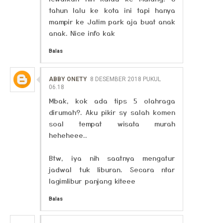
tahun lalu ke kota ini tapi hanya
mampir ke Jatim park aja buat anak
anak. Nice info kak
Balas
ABBY ONETY
8 DESEMBER 2018 PUKUL
06.18
Mbak, kok ada tips 5 olahraga
dirumah?. Aku pikir sy salah komen
soal tempat wisata murah
heheheee..
Btw, iya nih saatnya mengatur
jadwal tuk liburan. Secara ntar
lagimlibur panjang kiteee
Balas