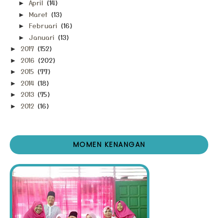
April
(14)
►
Maret
(13)
►
Februari
(16)
►
Januari
(13)
►
2017
(152)
►
2016
(202)
►
2015
(77)
►
2014
(18)
►
2013
(75)
►
2012
(16)
►
MOMEN KENANGAN