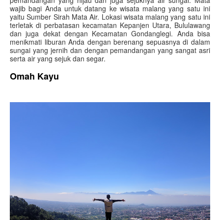
pemandangan yang hijau dan juga sejuknya air sungai. Mata 
wajib bagi Anda untuk datang ke wisata malang yang satu ini 
yaitu Sumber Sirah Mata Air. Lokasi wisata malang yang satu ini 
terletak di perbatasan kecamatan Kepanjen Utara, Bululawang 
dan juga dekat dengan Kecamatan Gondanglegi. Anda bisa 
menikmati liburan Anda dengan berenang sepuasnya di dalam 
sungai yang jernih dan dengan pemandangan yang sangat asri 
serta air yang sejuk dan segar.
Omah Kayu