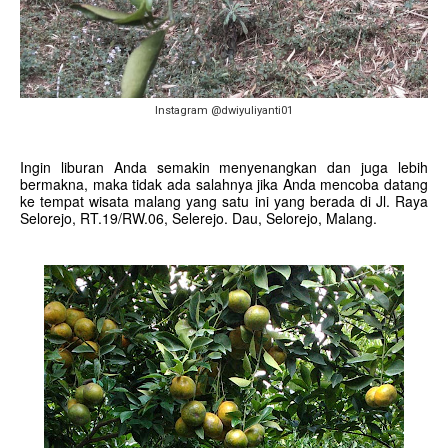
Instagram @dwiyuliyanti01
Ingin liburan Anda semakin menyenangkan dan juga lebih 
bermakna, maka tidak ada salahnya jika Anda mencoba datang 
ke tempat wisata malang yang satu ini yang berada di Jl. Raya 
Selorejo, RT.19/RW.06, Selerejo. Dau, Selorejo, Malang. 