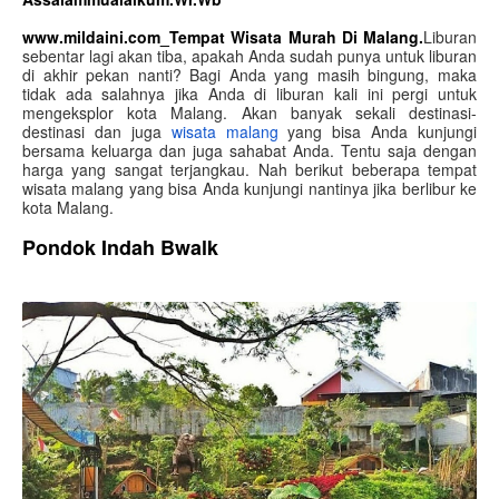
www.mildaini.com_Tempat Wisata Murah Di Malang.
Liburan 
sebentar lagi akan tiba, apakah Anda sudah punya untuk liburan 
di akhir pekan nanti? Bagi Anda yang masih bingung, maka 
tidak ada salahnya jika Anda di liburan kali ini pergi untuk 
mengeksplor kota Malang. Akan banyak sekali destinasi-
destinasi dan juga 
wisata malang
yang bisa Anda kunjungi 
bersama keluarga dan juga sahabat Anda. Tentu saja dengan 
harga yang sangat terjangkau. Nah berikut beberapa tempat 
wisata malang yang bisa Anda kunjungi nantinya jika berlibur ke 
kota Malang.
Pondok Indah Bwalk