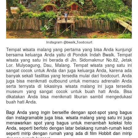
Instagram @bwalk_foodcourt
Tempat wisata malang yang pertama yang bisa Anda kunjungi 
bersama keluarga Anda yaitu di Pondok Indah Bwalk. Tempat 
wisata yang satu ini berada di Jln. Sidomakmur No.82, Jetak 
Lor. Mulyoagung, Dau, Malang. Tempat wisata yang satu ini 
sangat cocok untuk Anda dan juga keluarga Anda, karena ada 
banyak sekali fasilitas yang tersedia mulai dari foodcourt. Anda 
juga bisa menikmati outbound untuk memacu adrenalin Anda 
serta ternyata di lokasinya wisata malang ini juga tersedia 
museum yang sangat cocok untuk buah hati Anda. Bisa 
dikatakan Anda bisa menikmati liburan sambil mengedukasi 
buah hati Anda.
Bagi Anda yang ingin berselfie dengan spot-spot yang bagus 
dan instagramable juga bisa. wisata malang yang satu ini juga 
menawarkan spot yang bagus untuk menambah koleksi foto 
Anda, seperti berfoto dengan latar belakang rumah-rumah kecil 
seperti mirip dengan rumah yang ada di film Hobbit dan mirip 