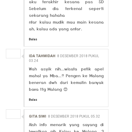
aku terakhir kesana pas SD
Sebelum dia terkenal seperti
sekarang hahaha
ntar kalau mudik mau main kesana
ah, kalau ada yang antar.
Balas
IDA TAHMIDAH
8 DESEMBER 2018 PUKUL
03.24
Wah asyik nih...wisata petik apel
mahal ya Mba...? Pengen ke Malang
beneran dwh dari kematin banyak
bava ttg Malang 😍
Balas
GITA SIWI
8 DESEMBER 2018 PUKUL 05.32
Aish info menarik yang sayang di
lewatkan nih Kalau ke Malang. 3