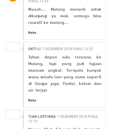
PUKUL 11.50
Waaah.... Malang menarik untuk
dikunjungi ya mak, semoga bisa
raund2 ke malang....
Balas
OKTI LI
7 DESEMBER 2018 PUKUL 12.52
Tahun depan ada rencana ke
Malang, tapi yang jadi tujuan
museum angkut. Ternyata banyak
wana wisata lain yang sama seperti
di Cianjur juga. Pantai, kebun dan
air terjun
Balas
TIAN LUSTIANA
7 DESEMBER 2018 PUKUL
13.19