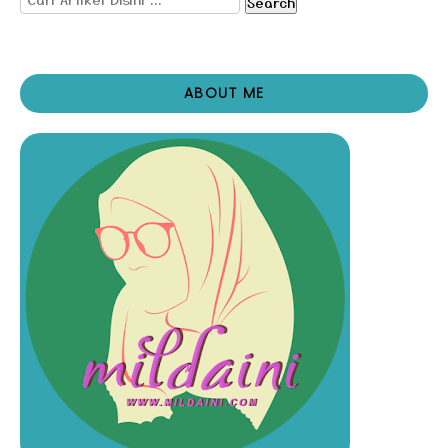
Search
ABOUT ME