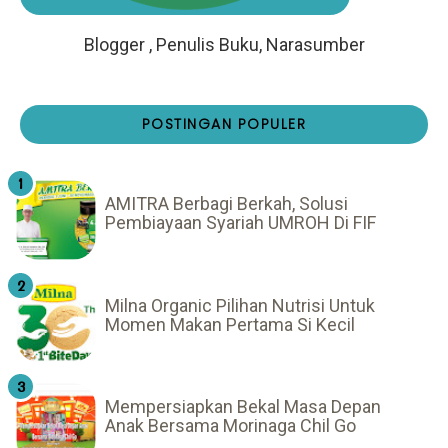
Blogger , Penulis Buku, Narasumber
POSTINGAN POPULER
AMITRA Berbagi Berkah, Solusi
Pembiayaan Syariah UMROH Di FIF
Milna Organic Pilihan Nutrisi Untuk
Momen Makan Pertama Si Kecil
Mempersiapkan Bekal Masa Depan
Anak Bersama Morinaga Chil Go