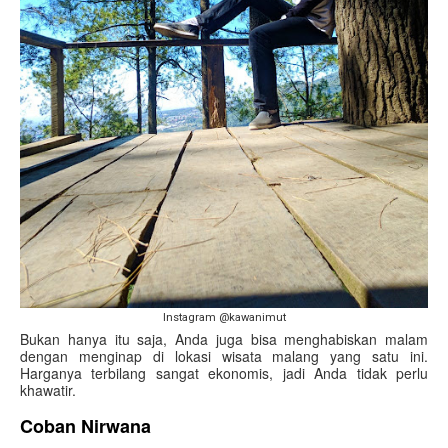
Instagram @kawanimut
Bukan hanya itu saja, Anda juga bisa menghabiskan malam 
dengan menginap di lokasi wisata malang yang satu ini. 
Harganya terbilang sangat ekonomis, jadi Anda tidak perlu 
khawatir. 
Coban Nirwana