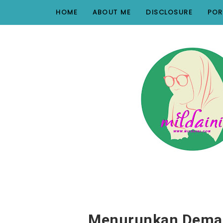
nav#menunav { border-bottom: 1px solid #e8e8e8; }
HOME
ABOUT ME
DISCLOSURE
POR
Menurunkan Demam