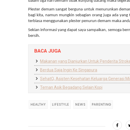
dalam tiga hari demam tidak kunjung datang maka segera
Plester demam sangat berguna untuk menurunkan demam 
bagi kita, namun mungkin sebagian orang juga ada yang
terbiasa menggunakan plester penurun demam maka anda b
Sekian informasi yang dapat saya sampaikan, semoga ber
bersih. 
BACA JUGA
Makanan yang Dianjurkan Untuk Penderita Strok
Berdua Saja Ingin Ke Singapura
SehatQ, Asisten Kesehatan Keluarga Generasi Mil
Teman Asik Begadang Selain Kopi
HEALTHY
LIFESTYLE
NEWS
PARENTING