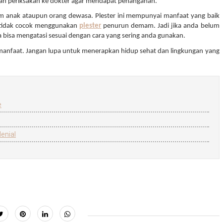
lah periksakan ke dokter agar mendapat penanganan. 
anak ataupun orang dewasa. Plester ini mempunyai manfaat yang baik 
 tidak cocok menggunakan 
plester
penurun demam. Jadi jika anda belum 
isa mengatasi sesuai dengan cara yang sering anda gunakan. 
manfaat. Jangan lupa untuk menerapkan hidup sehat dan lingkungan yang 
e
enial