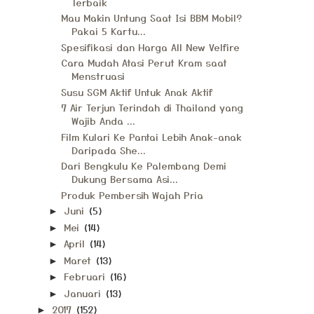
Terbaik
Mau Makin Untung Saat Isi BBM Mobil?
Pakai 5 Kartu...
Spesifikasi dan Harga All New Velfire
Cara Mudah Atasi Perut Kram saat
Menstruasi
Susu SGM Aktif Untuk Anak Aktif
7 Air Terjun Terindah di Thailand yang
Wajib Anda ...
Film Kulari Ke Pantai Lebih Anak-anak
Daripada She...
Dari Bengkulu Ke Palembang Demi
Dukung Bersama Asi...
Produk Pembersih Wajah Pria
Juni
(5)
►
Mei
(14)
►
April
(14)
►
Maret
(13)
►
Februari
(16)
►
Januari
(13)
►
2017
(152)
►