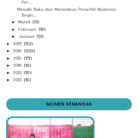
Per...
Menulis Buku dan Menembus Penerbit Nasional,
Begin...
Maret
(13)
►
Februari
(16)
►
Januari
(13)
►
2017
(152)
►
2016
(202)
►
2015
(77)
►
2014
(18)
►
2013
(75)
►
2012
(16)
►
MOMEN KENANGAN