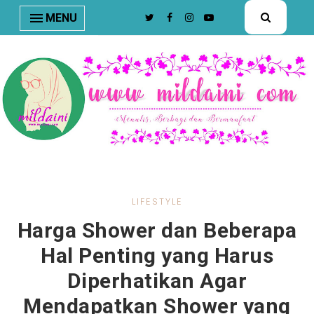
nav#menunav { border-bottom: 1px solid #e8e8e8; }
MENU
LIFESTYLE
Harga Shower dan Beberapa
Hal Penting yang Harus
Diperhatikan Agar
Mendapatkan Shower yang