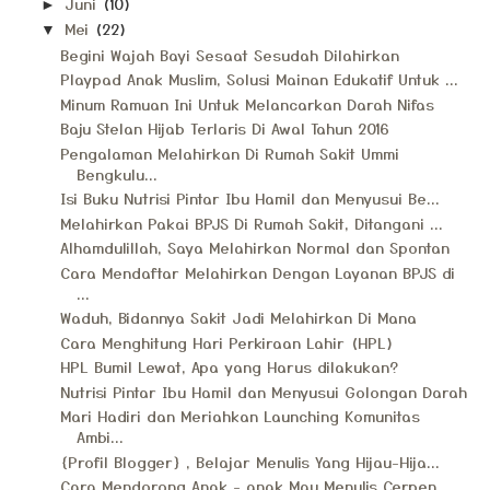
Juni
(10)
►
Mei
(22)
▼
Begini Wajah Bayi Sesaat Sesudah Dilahirkan
Playpad Anak Muslim, Solusi Mainan Edukatif Untuk ...
Minum Ramuan Ini Untuk Melancarkan Darah Nifas
Baju Stelan Hijab Terlaris Di Awal Tahun 2016
Pengalaman Melahirkan Di Rumah Sakit Ummi
Bengkulu...
Isi Buku Nutrisi Pintar Ibu Hamil dan Menyusui Be...
Melahirkan Pakai BPJS Di Rumah Sakit, Ditangani ...
Alhamdulillah, Saya Melahirkan Normal dan Spontan
Cara Mendaftar Melahirkan Dengan Layanan BPJS di
...
Waduh, Bidannya Sakit Jadi Melahirkan Di Mana
Cara Menghitung Hari Perkiraan Lahir (HPL)
HPL Bumil Lewat, Apa yang Harus dilakukan?
Nutrisi Pintar Ibu Hamil dan Menyusui Golongan Darah
Mari Hadiri dan Meriahkan Launching Komunitas
Ambi...
{Profil Blogger} , Belajar Menulis Yang Hijau-Hija...
Cara Mendorong Anak - anak Mau Menulis Cerpen