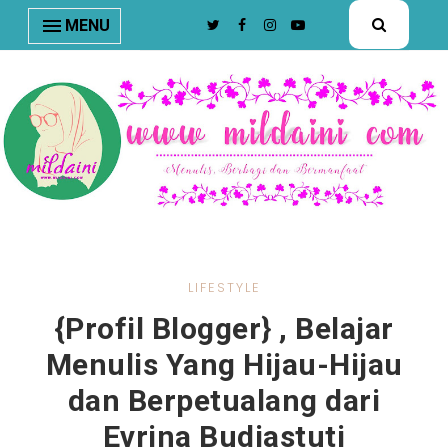
nav#menunav { border-bottom: 1px solid #e8e8e8; }
MENU
LIFESTYLE
{Profil Blogger} , Belajar
Menulis Yang Hijau-Hijau
dan Berpetualang dari
Evrina Budiastuti