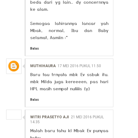
beda dari yg lain.. dy concernnya
ke alam.
Semogaa lahirannya lancar yah
Mbak, normal, Ibu dan Baby
selamat, Aamiin :*
Balas
MUTHIHAURA
17 MEI 2016 PUKUL 11.50
Baru tau trnyata mbk Ev ssbuk itu.
mbk Milda juga kereeeen, pas hari
HPL masih sempat nuliiiis (y)
Balas
WITRI PRASETYO AJI
21 MEI 2016 PUKUL
14.35
Malah baru tahu kl Mbak Ev punyaa
buku....