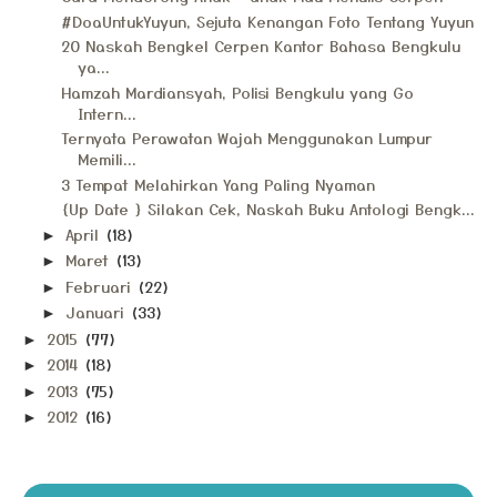
#DoaUntukYuyun, Sejuta Kenangan Foto Tentang Yuyun
20 Naskah Bengkel Cerpen Kantor Bahasa Bengkulu
ya...
Hamzah Mardiansyah, Polisi Bengkulu yang Go
Intern...
Ternyata Perawatan Wajah Menggunakan Lumpur
Memili...
3 Tempat Melahirkan Yang Paling Nyaman
{Up Date } Silakan Cek, Naskah Buku Antologi Bengk...
April
(18)
►
Maret
(13)
►
Februari
(22)
►
Januari
(33)
►
2015
(77)
►
2014
(18)
►
2013
(75)
►
2012
(16)
►