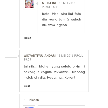
MILDA INI
13 MEI 2016
PUKUL 15.31
betol Mba, aku liat foto
dia yang jam 5 subuh
itu. wow bgtlah
Balas
WIDYANTIYULIANDARI
13 MEI 2016 PUKUL
19.09
Ini nih.... bloher yang selalu bikin iri
sekaligus kagum. Wkwkwk... Menang
muluk sih dia. Haaa..ha...Keren!
Balas
Balasan