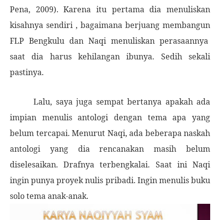
Pena, 2009). Karena itu pertama
dia
menuliskan
kisahnya sendiri ,
bagaimana berjuang membangun
FLP Bengkulu
dan
Naqi
menuliskan perasaan
nya
saat
dia harus
kehilangan ibu
nya
. Sedih sekali
pastinya.
Lalu, saya juga sempat bertanya apakah ada
impian menulis antologi dengan tema apa yang
belum tercapai. Menurut Naqi
,
a
da
b
eberapa naskah
antologi yang
dia
rencanakan masih belum
diselesaikan. Drafnya terbengkalai. Saat ini Naqi
ingin punya proyek nulis pribadi. Ingin menulis buku
solo tema anak-anak.