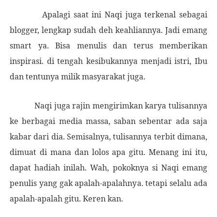
Apalagi saat ini Naqi juga terkenal sebagai
blogger, lengka
p
sudah deh keahliannya.
J
adi emang
smart ya.
Bisa menulis dan terus memberikan
inspirasi. di
t
engah kesibukannya men
jadi istri, Ibu
dan tentunya milik masyarakat juga.
Naqi juga rajin mengirimkan karya tulisannya
ke berbagai
media massa, saban sebentar ada saja
kabar dari dia.
S
emisalnya, tulisannya terbit dimana,
dimuat di mana dan lolos apa gitu. Menang ini itu,
dapat hadiah inilah. Wah, pokoknya si Naqi emang
penulis yang gak apalah-apalahnya. tetapi selalu ada
apalah-apalah gitu.
K
eren kan.