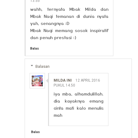
13.55
wahh, ternyata Mbak Milda dan
Mbak Naqi temanan di dunia nyata
yah, senangnya :D
Mbak Naqi memang sosok inspiratif
dan penuh prestasi :)
Balas
Balasan
MILDA INI
12 APRIL 2016
PUKUL 14.50
iya mba, alhamdulillah.
dia kayaknya emang
cinta mati kalo menulis
mah
Balas