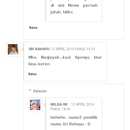
di sini Meme pernah
jatuh, hiiiks
Balas
SRI RAHAYU
12 APRIL 2016 PUKUL 16.31
Mba Naqiyyah...kasi tipenya biar
bisa keren
Balas
Balasan
MILDA INI
12 APRIL 2016
PUKUL 18.41
hehehe, sama2 pemilik
nama Sri Rahayu : D