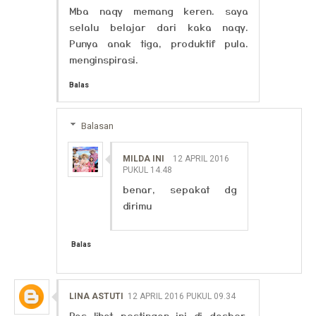
Mba naqy memang keren. saya
selalu belajar dari kaka naqy.
Punya anak tiga, produktif pula.
menginspirasi.
Balas
Balasan
MILDA INI
12 APRIL 2016
PUKUL 14.48
benar, sepakat dg
dirimu
Balas
LINA ASTUTI
12 APRIL 2016 PUKUL 09.34
Pas lihat postingan ini di dasbor,