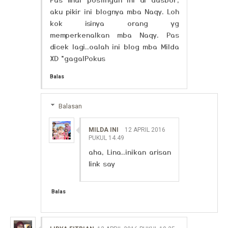
aku pikir ini blognya mba Naqy. Loh
kok isinya orang yg
memperkenalkan mba Naqy. Pas
dicek lagi..oalah ini blog mba Milda
XD *gagalPokus
Balas
Balasan
MILDA INI
12 APRIL 2016
PUKUL 14.49
aha, Lina..inikan arisan
link say
Balas