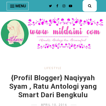
nav#menunav { border-bottom: 1px solid #e8e8e8; }
MENU
LIFESTYLE
{Profil Blogger} Naqiyyah
Syam , Ratu Antologi yang
Smart Dari Bengkulu
APRIL 10, 2016