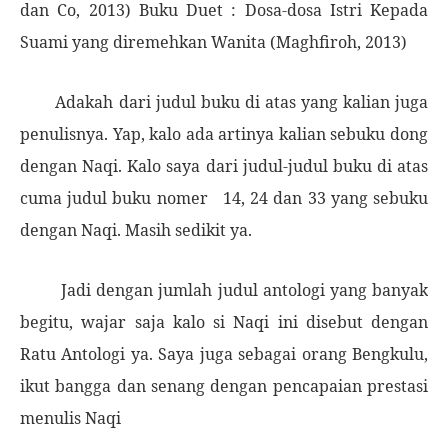
dan Co, 2013) Buku Duet : Dosa-dosa Istri Kepada
Suami yang diremehkan Wanita (Maghfiroh, 2013)
Adakah dari jud
u
l buku di atas yang kalian juga
penulisnya.
Y
ap, kalo ada artinya kalian sebuku dong
dengan Naqi.
K
alo saya dari judul-judul buku di atas
cuma judul buku n
omer
14, 24 dan 33 yang sebuku
dengan Naqi. Masih sedikit ya.
Jadi dengan ju
mlah judul antologi yang banyak
begitu, wajar saja kalo si Naqi ini disebut dengan
Ratu Antologi ya. Saya juga s
ebagai
orang Bengkulu,
ikut bangga dan senang den
gan pencapaia
n prestasi
menulis Naqi