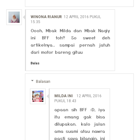
WINONA RIANUR
12 APRIL 2016 PUKUL
15.35
Oooh, Mbak Milda dan Mbak Naqiy
ini BFF toh? So sweet deh
artikelnya.. sampai pernah jatuh
dari motor bareng gituu
Balas
Balasan
MILDA INI
12 APRIL 2016
PUKUL 18.43
apaan sih BFF :D, iya
itu emang gak bisa
dilupakan. kalo jalan
ama suami atau nawra
pasti saya bilangin, ini