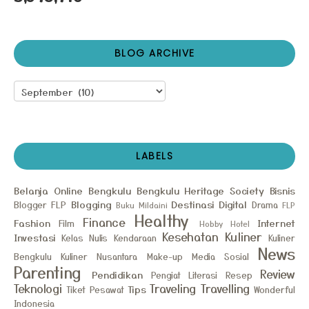
BLOG ARCHIVE
LABELS
Belanja Online
Bengkulu
Bengkulu Heritage Society
Bisnis
Blogging
Destinasi
Digital
Blogger FLP
Drama
Buku Mildaini
FLP
Healthy
Finance
Fashion
Internet
Film
Hobby
Hotel
Kesehatan
Kuliner
Investasi
Kelas Nulis
Kendaraan
Kuliner
News
Bengkulu
Kuliner Nusantara
Make-up
Media Sosial
Parenting
Review
Pendidikan
Pengiat Literasi
Resep
Teknologi
Traveling
Travelling
Tips
Tiket Pesawat
Wonderful
Indonesia