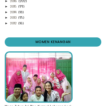
2016
(202)
►
2015
(77)
►
2014
(18)
►
2013
(75)
►
2012
(16)
►
MOMEN KENANGAN
Moga Tahun Ini Bisa Kumpul Lebaran Lagi