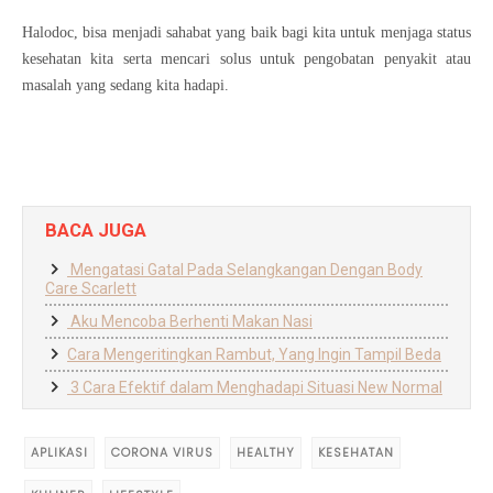
Halodoc, bisa menjadi sahabat yang baik bagi kita untuk menjaga status
kesehatan kita serta mencari solus untuk pengobatan penyakit atau
masalah yang sedang kita hadapi.
BACA JUGA
Mengatasi Gatal Pada Selangkangan Dengan Body
Care Scarlett
Aku Mencoba Berhenti Makan Nasi
Cara Mengeritingkan Rambut, Yang Ingin Tampil Beda
3 Cara Efektif dalam Menghadapi Situasi New Normal
APLIKASI
CORONA VIRUS
HEALTHY
KESEHATAN