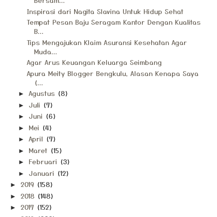
Bersam...
Inspirasi dari Nagita Slavina Untuk Hidup Sehat
Tempat Pesan Baju Seragam Kantor Dengan Kualitas
B...
Tips Mengajukan Klaim Asuransi Kesehatan Agar
Muda...
Agar Arus Keuangan Keluarga Seimbang
Apura Meity Blogger Bengkulu, Alasan Kenapa Saya
(...
Agustus
(8)
►
Juli
(7)
►
Juni
(6)
►
Mei
(4)
►
April
(7)
►
Maret
(15)
►
Februari
(3)
►
Januari
(12)
►
2019
(158)
►
2018
(148)
►
2017
(152)
►