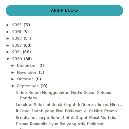
ARSIP BLOG
2025
(17)
►
2024
(5)
►
2023
(34)
►
2022
(63)
►
2021
(68)
►
2020
(84)
▼
Desember
(1)
►
November
(5)
►
Oktober
(6)
►
September
(10)
▼
5 Job Receh Menggunakan Media Sosial Selama
Pandemi
Lakukan 4 Hal Ini Untuk Cegah Influenza Tanpa Minu...
4 Candi Indah yang Bisa Dinikmati di Sekitar Pramb...
Kreativitas Tanpa Batas Untuk Gapai Mimpi Ala Erix...
Drama Romantis Hyun Bin yang Asik Dinikmati