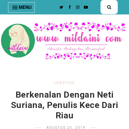
nav#menunav { border-bottom: 1px solid #e8e8e8; }
MENU
LIFESTYLE
Berkenalan Dengan Neti
Suriana, Penulis Kece Dari
Riau
AGUSTUS 25, 2019