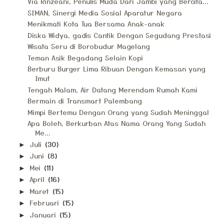
Via Rinzeani, Penulis Muda Dari Jambi yang Bercita...
SIMAN, Sinergi Media Sosial Aparatur Negara
Menikmati Kota Tua Bersama Anak-anak
Diska Widya, gadis Cantik Dengan Segudang Prestasi
Wisata Seru di Borobudur Magelang
Teman Asik Begadang Selain Kopi
Berburu Burger Lima Ribuan Dengan Kemasan yang
Imut
Tengah Malam, Air Datang Merendam Rumah Kami
Bermain di Transmart Palembang
Mimpi Bertemu Dengan Orang yang Sudah Meninggal
Apa Boleh, Berkurban Atas Nama Orang Yang Sudah
Me...
Juli
(30)
►
Juni
(8)
►
Mei
(11)
►
April
(16)
►
Maret
(15)
►
Februari
(15)
►
Januari
(15)
►