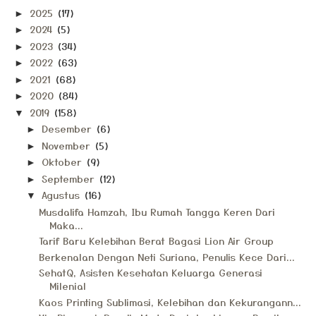
2025
(17)
►
2024
(5)
►
2023
(34)
►
2022
(63)
►
2021
(68)
►
2020
(84)
►
2019
(158)
▼
Desember
(6)
►
November
(5)
►
Oktober
(9)
►
September
(12)
►
Agustus
(16)
▼
Musdalifa Hamzah, Ibu Rumah Tangga Keren Dari
Maka...
Tarif Baru Kelebihan Berat Bagasi Lion Air Group
Berkenalan Dengan Neti Suriana, Penulis Kece Dari...
SehatQ, Asisten Kesehatan Keluarga Generasi
Milenial
Kaos Printing Sublimasi, Kelebihan dan Kekurangann...