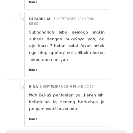
Balas
FARADILLAH
5 SEPTEMBER 2019 PUKUL
05.00
Subhanallah mba semoga makin
sukses dengan buku2nya yah, aq
aja baru 7 bulan mulai fokus untuk
nge blog apalagi nulis dibuku harus
fokus dan niat yah
Balas
RINA
6 SEPTEMBER 2019 PUKUL 20.17
Wah buku2 pertanian ya...keren nih.
Kebetulan lg seneng berkebun jd
pengen nyari bukunuan
Balas