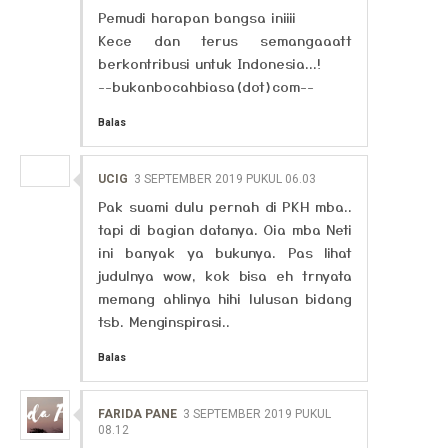
Pemudi harapan bangsa iniiii
Kece dan terus semangaaatt
berkontribusi untuk Indonesia...!
--bukanbocahbiasa(dot)com--
Balas
UCIG
3 SEPTEMBER 2019 PUKUL 06.03
Pak suami dulu pernah di PKH mba..
tapi di bagian datanya. Oia mba Neti
ini banyak ya bukunya. Pas lihat
judulnya wow, kok bisa eh trnyata
memang ahlinya hihi lulusan bidang
tsb. Menginspirasi..
Balas
FARIDA PANE
3 SEPTEMBER 2019 PUKUL
08.12