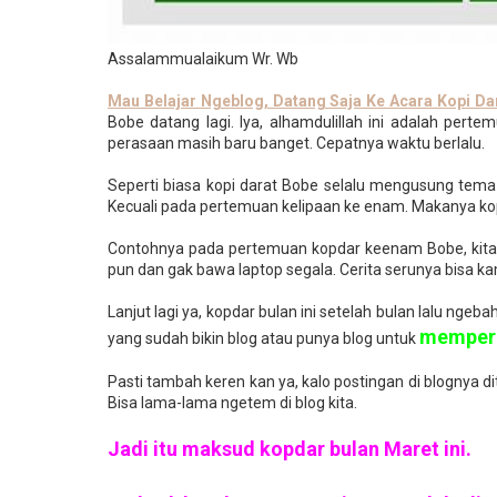
Assalammualaikum Wr. Wb
Mau Belajar Ngeblog, Datang Saja Ke Acara Kopi Da
Bobe datang lagi. Iya, alhamdulillah ini adalah pert
perasaan masih baru banget. Cepatnya waktu berlalu.
Seperti biasa kopi darat Bobe selalu mengusung tema
Kecuali pada pertemuan kelipaan ke enam. Makanya kop
Contohnya pada pertemuan kopdar keenam Bobe, kita 
pun dan gak bawa laptop segala. Cerita serunya bisa kam
Lanjut lagi ya, kopdar bulan ini setelah bulan lalu ng
memperc
yang sudah bikin blog atau punya blog untuk
Pasti tambah keren kan ya, kalo postingan di blognya d
Bisa lama-lama ngetem di blog kita.
Jadi itu maksud kopdar bulan Maret ini.