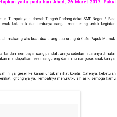
etapkan yaitu pada hari Ahad, 26 Maret 2017. Pukul
uk. Tempatnya di daerah Tengah Padang dekat SMP Negeri 3. Bisa
a enak kok, asik dan tentunya sangat mendukung untuk kegiatan
hadiah makan gratis buat dua orang dua orang di Cafe Papuk Mamuk.
daftar dan membayar uang pendaftrannya sebelum acaranya dimulai.
akan mendapatkan free nasi goreng dan minuman juice. Enak kan ya,
ah ini ya, geser ke kanan untuk melihat kondisi Cafenya, kebetulan
terlihat lightingnya ya. Tempatnya menurutku sih asik, semoga kamu