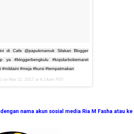
ini di Cafe @papukmamuk Silakan Blogger
p ya #bloggerbengkulu #kopdarbobemaret
i #mildaini #meja #kursi #tempatmakan
l) on
Mar 11, 2017 at 6:14am PST
, dengan nama akun sosial media Ria M Fasha atau ke