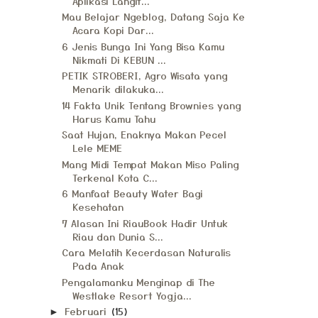
Aplikasi Langit...
Mau Belajar Ngeblog, Datang Saja Ke
Acara Kopi Dar...
6 Jenis Bunga Ini Yang Bisa Kamu
Nikmati Di KEBUN ...
PETIK STROBERI, Agro Wisata yang
Menarik dilakuka...
14 Fakta Unik Tentang Brownies yang
Harus Kamu Tahu
Saat Hujan, Enaknya Makan Pecel
Lele MEME
Mang Midi Tempat Makan Miso Paling
Terkenal Kota C...
6 Manfaat Beauty Water Bagi
Kesehatan
7 Alasan Ini RiauBook Hadir Untuk
Riau dan Dunia S...
Cara Melatih Kecerdasan Naturalis
Pada Anak
Pengalamanku Menginap di The
Westlake Resort Yogja...
Februari
(15)
►