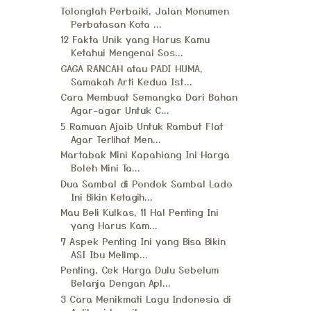
Tolonglah Perbaiki, Jalan Monumen
Perbatasan Kota ...
12 Fakta Unik yang Harus Kamu
Ketahui Mengenai Sos...
GAGA RANCAH atau PADI HUMA,
Samakah Arti Kedua Ist...
Cara Membuat Semangka Dari Bahan
Agar-agar Untuk C...
5 Ramuan Ajaib Untuk Rambut Flat
Agar Terlihat Men...
Martabak Mini Kapahiang Ini Harga
Boleh Mini Ta...
Dua Sambal di Pondok Sambal Lado
Ini Bikin Ketagih...
Mau Beli Kulkas, 11 Hal Penting Ini
yang Harus Kam...
7 Aspek Penting Ini yang Bisa Bikin
ASI Ibu Melimp...
Penting, Cek Harga Dulu Sebelum
Belanja Dengan Apl...
3 Cara Menikmati Lagu Indonesia di