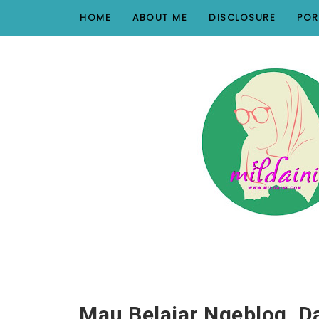
nav#menunav { border-bottom: 1px solid #e8e8e8; }
HOME
ABOUT ME
DISCLOSURE
POR
Mau Belajar Ngeblog, D