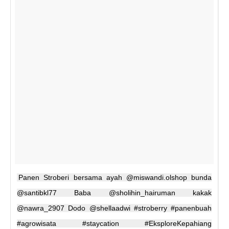
Panen Stroberi bersama ayah @miswandi.olshop bunda
@santibkl77 Baba @sholihin_hairuman kakak
@nawra_2907 Dodo @shellaadwi #stroberry #panenbuah
#agrowisata #staycation #EksploreKepahiang