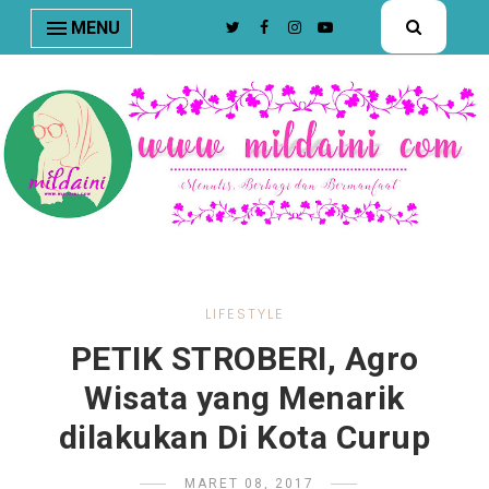
nav#menunav { border-bottom: 1px solid #e8e8e8; }
MENU
LIFESTYLE
PETIK STROBERI, Agro
Wisata yang Menarik
dilakukan Di Kota Curup
MARET 08, 2017