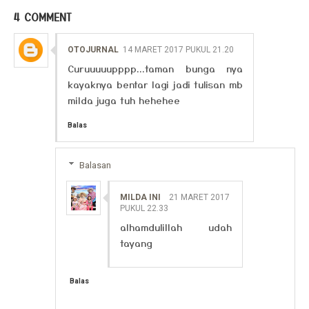
4 COMMENT
OTOJURNAL
14 MARET 2017 PUKUL 21.20
Curuuuuupppp...taman bunga nya
kayaknya bentar lagi jadi tulisan mb
milda juga tuh hehehee
Balas
Balasan
MILDA INI
21 MARET 2017
PUKUL 22.33
alhamdulillah udah
tayang
Balas