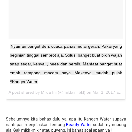
Nyaman banget deh, cuaca panas mulai gerah. Pakai yang
beginian tinggal semprot aja. Solusi banget buat bikin wajah
tetap segar, kenyal , heee dan bersih. Manfaat banget buat
emak rempong macam saya Makenya mudah pulak
#KangenWater
A post shared by Milda Ini (@mildaini.bkl) on
Mar 1, 2017 at 11:43pm PST
Sebelumnya kita bahas dulu ya, apa itu Kangen Water supaya
nanti pas menjelaskan tentang
Beauty Water
sudah nyambung
aja. Gak mikir-mikir atau puyeng. Ini bahas soal apaan ya !