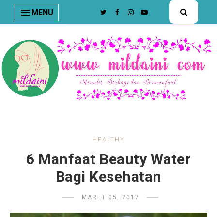
nav#menunav { border-bottom: 1px solid #e8e8e8; }
MENU
HEALTHY
6 Manfaat Beauty Water
Bagi Kesehatan
MARET 05, 2017