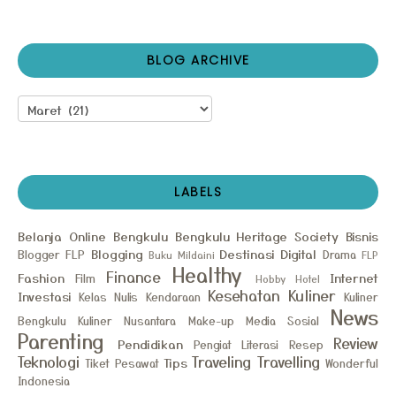
BLOG ARCHIVE
LABELS
Belanja Online
Bengkulu
Bengkulu Heritage Society
Bisnis
Blogging
Destinasi
Digital
Blogger FLP
Drama
Buku Mildaini
FLP
Healthy
Finance
Fashion
Internet
Film
Hobby
Hotel
Kesehatan
Kuliner
Investasi
Kelas Nulis
Kendaraan
Kuliner
News
Bengkulu
Kuliner Nusantara
Make-up
Media Sosial
Parenting
Review
Pendidikan
Pengiat Literasi
Resep
Teknologi
Traveling
Travelling
Tips
Tiket Pesawat
Wonderful
Indonesia