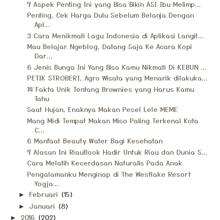
7 Aspek Penting Ini yang Bisa Bikin ASI Ibu Melimp...
Penting, Cek Harga Dulu Sebelum Belanja Dengan
Apl...
3 Cara Menikmati Lagu Indonesia di Aplikasi Langit...
Mau Belajar Ngeblog, Datang Saja Ke Acara Kopi
Dar...
6 Jenis Bunga Ini Yang Bisa Kamu Nikmati Di KEBUN ...
PETIK STROBERI, Agro Wisata yang Menarik dilakuka...
14 Fakta Unik Tentang Brownies yang Harus Kamu
Tahu
Saat Hujan, Enaknya Makan Pecel Lele MEME
Mang Midi Tempat Makan Miso Paling Terkenal Kota
C...
6 Manfaat Beauty Water Bagi Kesehatan
7 Alasan Ini RiauBook Hadir Untuk Riau dan Dunia S...
Cara Melatih Kecerdasan Naturalis Pada Anak
Pengalamanku Menginap di The Westlake Resort
Yogja...
Februari
(15)
►
Januari
(8)
►
2016
(202)
►