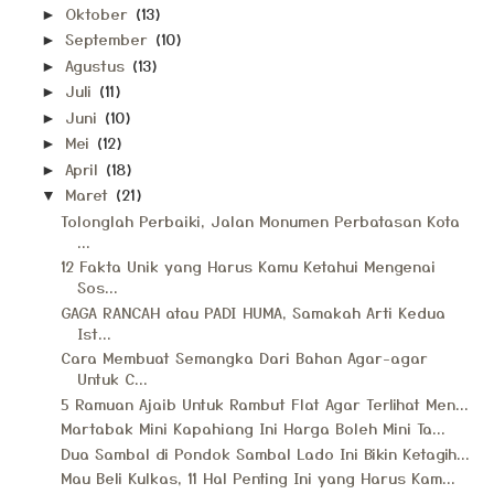
Oktober
(13)
►
September
(10)
►
Agustus
(13)
►
Juli
(11)
►
Juni
(10)
►
Mei
(12)
►
April
(18)
►
Maret
(21)
▼
Tolonglah Perbaiki, Jalan Monumen Perbatasan Kota
...
12 Fakta Unik yang Harus Kamu Ketahui Mengenai
Sos...
GAGA RANCAH atau PADI HUMA, Samakah Arti Kedua
Ist...
Cara Membuat Semangka Dari Bahan Agar-agar
Untuk C...
5 Ramuan Ajaib Untuk Rambut Flat Agar Terlihat Men...
Martabak Mini Kapahiang Ini Harga Boleh Mini Ta...
Dua Sambal di Pondok Sambal Lado Ini Bikin Ketagih...
Mau Beli Kulkas, 11 Hal Penting Ini yang Harus Kam...