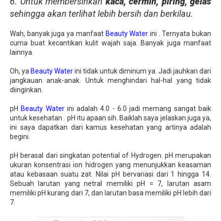
6. Untuk membersihkan
kaca, cermin, piring, gelas
sehingga akan terlihat lebih bersih dan berkilau.
Wah, banyak juga ya manfaat
Beauty Water
ini . Ternyata bukan
cuma buat kecantikan kulit wajah saja. Banyak juga manfaat
lainnya.
Oh, ya
Beauty Water
ini tidak untuk diminum ya. Jadi jauhkan dari
jangkauan anak-anak. Untuk menghindari hal-hal yang tidak
diinginkan.
pH
Beauty Water
ini adalah 4.0 - 6.0 jadi memang sangat baik
untuk kesehatan . pH itu apaan sih. Baiklah saya jelaskan juga ya,
ini saya dapatkan dari kamus kesehatan yang artinya adalah
begini.
pH berasal dari singkatan potential of Hydrogen. pH merupakan
ukuran konsentrasi ion hidrogen yang menunjukkan keasaman
atau kebasaan suatu zat. Nilai pH bervariasi dari 1 hingga 14.
Sebuah larutan yang netral memiliki pH = 7, larutan asam
memiliki pH kurang dari 7, dan larutan basa memiliki pH lebih dari
7.