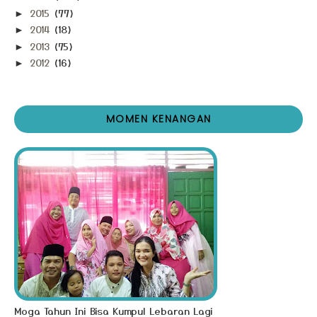
2015
(77)
►
2014
(18)
►
2013
(75)
►
2012
(16)
►
MOMEN KENANGAN
Moga Tahun Ini Bisa Kumpul Lebaran Lagi