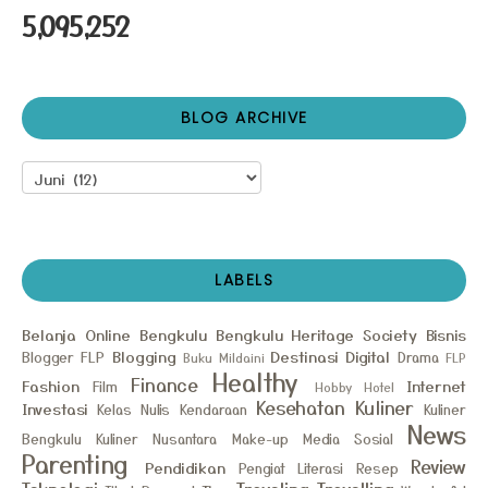
5,095,252
BLOG ARCHIVE
LABELS
Belanja Online
Bengkulu
Bengkulu Heritage Society
Bisnis
Blogging
Destinasi
Digital
Blogger FLP
Drama
Buku Mildaini
FLP
Healthy
Finance
Fashion
Internet
Film
Hobby
Hotel
Kesehatan
Kuliner
Investasi
Kelas Nulis
Kendaraan
Kuliner
News
Bengkulu
Kuliner Nusantara
Make-up
Media Sosial
Parenting
Review
Pendidikan
Pengiat Literasi
Resep