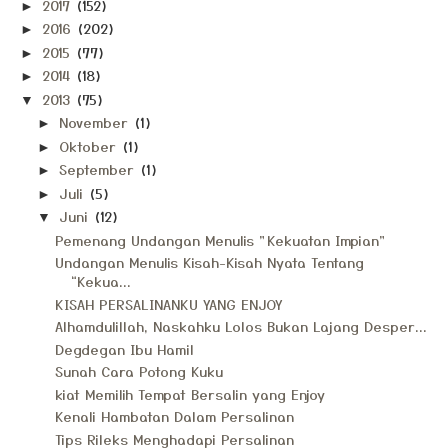
2017
(152)
►
2016
(202)
►
2015
(77)
►
2014
(18)
►
2013
(75)
▼
November
(1)
►
Oktober
(1)
►
September
(1)
►
Juli
(5)
►
Juni
(12)
▼
Pemenang Undangan Menulis "Kekuatan Impian"
Undangan Menulis Kisah-Kisah Nyata Tentang
“Kekua...
KISAH PERSALINANKU YANG ENJOY
Alhamdulillah, Naskahku Lolos Bukan Lajang Desper...
Degdegan Ibu Hamil
Sunah Cara Potong Kuku
kiat Memilih Tempat Bersalin yang Enjoy
Kenali Hambatan Dalam Persalinan
Tips Rileks Menghadapi Persalinan