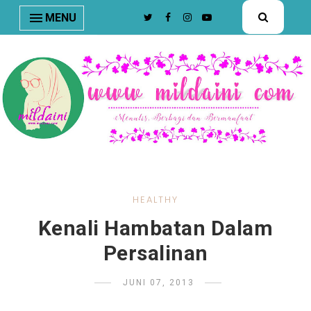
nav#menunav { border-bottom: 1px solid #e8e8e8; }
MENU
HEALTHY
Kenali Hambatan Dalam
Persalinan
JUNI 07, 2013