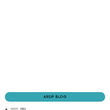
ARSIP BLOG
2025
(17)
►