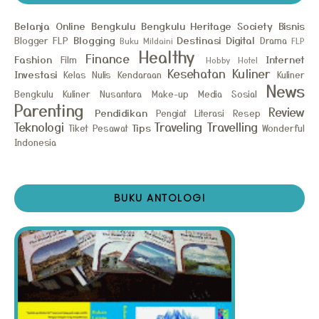
Belanja Online
Bengkulu
Bengkulu Heritage Society
Bisnis
Blogging
Destinasi
Digital
Blogger FLP
Drama
Buku Mildaini
FLP
Healthy
Finance
Fashion
Internet
Film
Hobby
Hotel
Kesehatan
Kuliner
Investasi
Kelas Nulis
Kendaraan
Kuliner
News
Bengkulu
Kuliner Nusantara
Make-up
Media Sosial
Parenting
Review
Pendidikan
Pengiat Literasi
Resep
Teknologi
Traveling
Travelling
Tips
Tiket Pesawat
Wonderful
Indonesia
BUKU ANTOLOGI