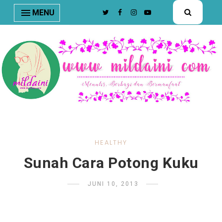
nav#menunav { border-bottom: 1px solid #e8e8e8; }
MENU
HEALTHY
Sunah Cara Potong Kuku
JUNI 10, 2013