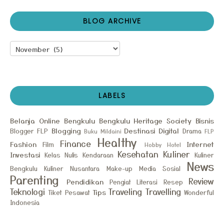
BLOG ARCHIVE
LABELS
Belanja Online
Bengkulu
Bengkulu Heritage Society
Bisnis
Blogging
Destinasi
Digital
Blogger FLP
Drama
Buku Mildaini
FLP
Healthy
Finance
Fashion
Internet
Film
Hobby
Hotel
Kesehatan
Kuliner
Investasi
Kelas Nulis
Kendaraan
Kuliner
News
Bengkulu
Kuliner Nusantara
Make-up
Media Sosial
Parenting
Review
Pendidikan
Pengiat Literasi
Resep
Teknologi
Traveling
Travelling
Tips
Tiket Pesawat
Wonderful
Indonesia