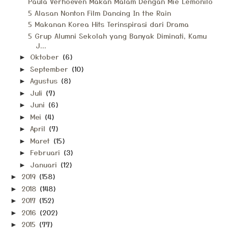
Paula Verhoeven Makan Malam Dengan Mie Lemonilo
5 Alasan Nonton Film Dancing In the Rain
5 Makanan Korea Hits Terinspirasi dari Drama
5 Grup Alumni Sekolah yang Banyak Diminati, Kamu
J...
Oktober
(6)
►
September
(10)
►
Agustus
(8)
►
Juli
(7)
►
Juni
(6)
►
Mei
(4)
►
April
(7)
►
Maret
(15)
►
Februari
(3)
►
Januari
(12)
►
2019
(158)
►
2018
(148)
►
2017
(152)
►
2016
(202)
►
2015
(77)
►