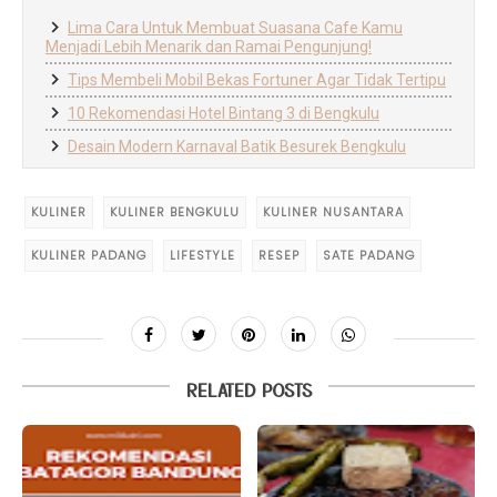
Lima Cara Untuk Membuat Suasana Cafe Kamu
Menjadi Lebih Menarik dan Ramai Pengunjung!
Tips Membeli Mobil Bekas Fortuner Agar Tidak Tertipu
10 Rekomendasi Hotel Bintang 3 di Bengkulu
Desain Modern Karnaval Batik Besurek Bengkulu
KULINER
KULINER BENGKULU
KULINER NUSANTARA
KULINER PADANG
LIFESTYLE
RESEP
SATE PADANG
RELATED POSTS