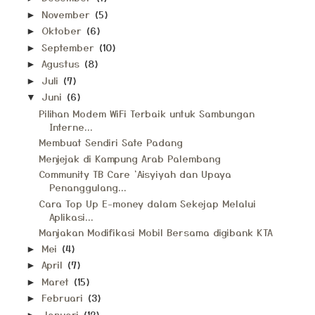
November
(5)
►
Oktober
(6)
►
September
(10)
►
Agustus
(8)
►
Juli
(7)
►
Juni
(6)
▼
Pilihan Modem WiFi Terbaik untuk Sambungan
Interne...
Membuat Sendiri Sate Padang
Menjejak di Kampung Arab Palembang
Community TB Care ‘Aisyiyah dan Upaya
Penanggulang...
Cara Top Up E-money dalam Sekejap Melalui
Aplikasi...
Manjakan Modifikasi Mobil Bersama digibank KTA
Mei
(4)
►
April
(7)
►
Maret
(15)
►
Februari
(3)
►
Januari
(12)
►