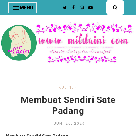
nav#menunav { border-bottom: 1px solid #e8e8e8; }
MENU
KULINER
Membuat Sendiri Sate
Padang
JUNI 20, 2020