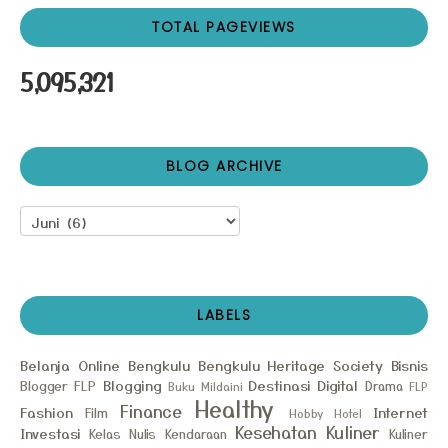
TOTAL PAGEVIEWS
5,095,321
BLOG ARCHIVE
LABELS
Belanja Online
Bengkulu
Bengkulu Heritage Society
Bisnis
Blogging
Destinasi
Digital
Blogger FLP
Drama
Buku Mildaini
FLP
Healthy
Finance
Fashion
Internet
Film
Hobby
Hotel
Kesehatan
Kuliner
Investasi
Kelas Nulis
Kendaraan
Kuliner