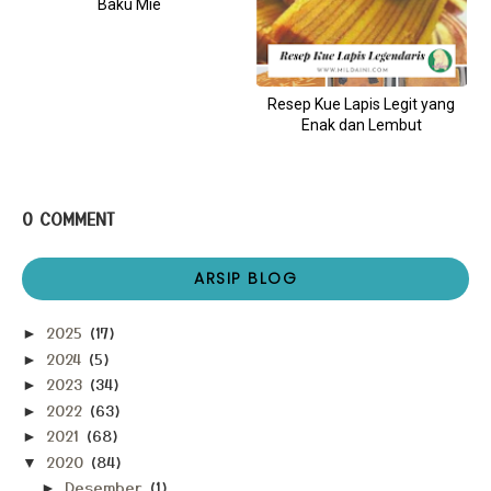
Baku Mie
Resep Kue Lapis Legit yang
Enak dan Lembut
0 COMMENT
ARSIP BLOG
2025
(17)
►
2024
(5)
►
2023
(34)
►
2022
(63)
►
2021
(68)
►
2020
(84)
▼
Desember
(1)
►