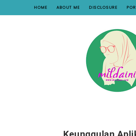
nav#menunav { border-bottom: 1px solid #e8e8e8; }
HOME
ABOUT ME
DISCLOSURE
POR
Keunggulan Apli