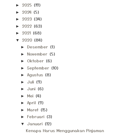
2025
(17)
►
2024
(5)
►
2023
(34)
►
2022
(63)
►
2021
(68)
►
2020
(84)
▼
Desember
(1)
►
November
(5)
►
Oktober
(6)
►
September
(10)
►
Agustus
(8)
►
Juli
(7)
►
Juni
(6)
►
Mei
(4)
►
April
(7)
►
Maret
(15)
►
Februari
(3)
►
Januari
(12)
▼
Kenapa Harus Menggunakan Pinjaman