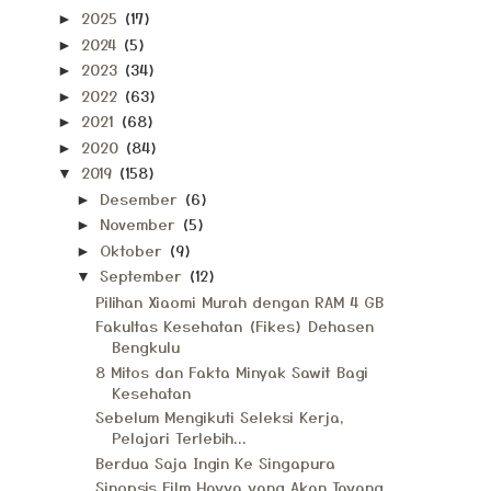
2025
(17)
►
2024
(5)
►
2023
(34)
►
2022
(63)
►
2021
(68)
►
2020
(84)
►
2019
(158)
▼
Desember
(6)
►
November
(5)
►
Oktober
(9)
►
September
(12)
▼
Pilihan Xiaomi Murah dengan RAM 4 GB
Fakultas Kesehatan (Fikes) Dehasen
Bengkulu
8 Mitos dan Fakta Minyak Sawit Bagi
Kesehatan
Sebelum Mengikuti Seleksi Kerja,
Pelajari Terlebih...
Berdua Saja Ingin Ke Singapura
Sinopsis Film Hayya yang Akan Tayang