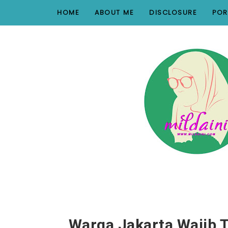
nav#menunav { border-bottom: 1px solid #e8e8e8; }
HOME
ABOUT ME
DISCLOSURE
POR
Warga Jakarta Wajib T