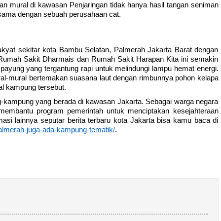
an mural di kawasan Penjaringan tidak hanya hasil tangan seniman 
 sama dengan sebuah perusahaan cat. 
kyat sekitar kota Bambu Selatan, Palmerah Jakarta Barat dengan 
Rumah Sakit Dharmais dan Rumah Sakit Harapan Kita ini semakin 
payung yang tergantung rapi untuk melindungi lampu hemat energi. 
ural-mural bertemakan suasana laut dengan rimbunnya pohon kelapa 
al kampung tersebut. 
ng-kampung yang berada di kawasan Jakarta. Sebagai warga negara 
membantu program pemerintah untuk menciptakan kesejahteraan 
hidup di Jakarta dan beberapa daerah lainnya. Informasi lainnya seputar berita terbaru kota Jakarta bisa kamu baca di 
palmerah-juga-ada-kampung-tematik/
. 