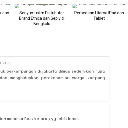
k dan
Senyumuslim Distributor
Perbedaan Utama IPad dan
Brand Ethica dan Seply di
Tablet
Bengkulu
L 21.58
gak perkampungan di jakarta dihias sedemikian rupa
a dan menghidupkan perekonomian warga kampung
1
ermetamorfosa ke arah yg lebih kece.