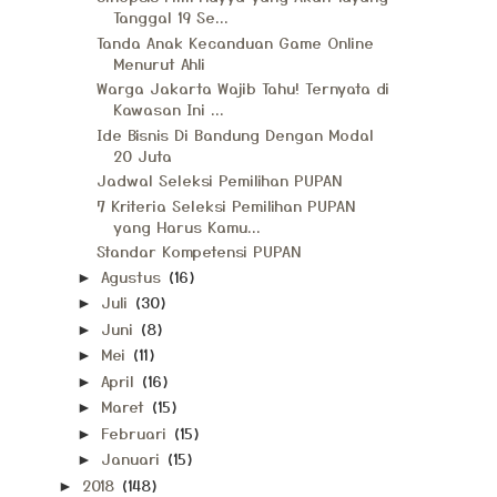
Tanggal 19 Se...
Tanda Anak Kecanduan Game Online
Menurut Ahli
Warga Jakarta Wajib Tahu! Ternyata di
Kawasan Ini ...
Ide Bisnis Di Bandung Dengan Modal
20 Juta
Jadwal Seleksi Pemilihan PUPAN
7 Kriteria Seleksi Pemilihan PUPAN
yang Harus Kamu...
Standar Kompetensi PUPAN
Agustus
(16)
►
Juli
(30)
►
Juni
(8)
►
Mei
(11)
►
April
(16)
►
Maret
(15)
►
Februari
(15)
►
Januari
(15)
►
2018
(148)
►