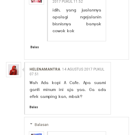
2017 PUKUL 11.52
idih, yang jualannya
apalagi ngejalanin
bisnisnya banyak
cowok kok
Balas
HELENAMANTRA
14 AGUSTUS 2017 PUKUL
07.51
Wah Ada kopi A Cafe. Apa suami
ganti minum ini aja yaa. Ga ada
efek samping kan, mbak?
Balas
Balasan