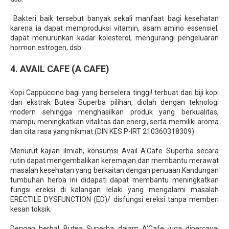
Bakteri baik tersebut banyak sekali manfaat bagi kesehatan
karena ia dapat memproduksi vitamin, asam amino essensiel;
dapat menurunkan kadar kolesterol, mengurangi pengeluaran
hormon estrogen, dsb.
4. AVAIL CAFE (A CAFE)
Kopi Cappuccino bagi yang berselera tinggi! terbuat dari biji kopi
dan ekstrak Butea Superba pilihan, diolah dengan teknologi
modern sehingga menghasilkan produk yang berkualitas,
mampu meningkatkan vitalitas dan energi, serta memiliki aroma
dan cita rasa yang nikmat (DIN KES P-IRT 210360318309)
Menurut kajian ilmiah, konsumsi Avail A'Cafe Superba secara
rutin dapat mengembalikan keremajan dan membantu merawat
masalah kesehatan yang berkaitan dengan penuaan.Kandungan
tumbuhan herba ini didapati dapat membantu meningkatkan
fungsi ereksi di kalangan lelaki yang mengalami masalah
ERECTILE DYSFUNCTION (ED)/ disfungsi ereksi tanpa memberi
kesan toksik.
Dengan herbal Butea Superba dalam A'Cafe juga dipercayai