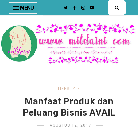
nav#menunav { border-bottom: 1px solid #e8e8e8; }
MENU
LIFESTYLE
Manfaat Produk dan
Peluang Bisnis AVAIL
AGUSTUS 12, 2017