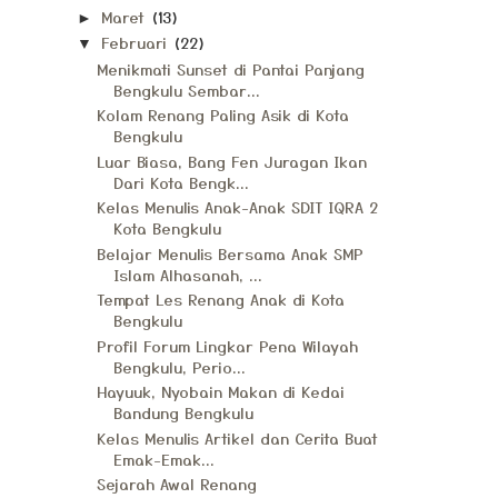
Maret
(13)
►
Februari
(22)
▼
Menikmati Sunset di Pantai Panjang
Bengkulu Sembar...
Kolam Renang Paling Asik di Kota
Bengkulu
Luar Biasa, Bang Fen Juragan Ikan
Dari Kota Bengk...
Kelas Menulis Anak-Anak SDIT IQRA 2
Kota Bengkulu
Belajar Menulis Bersama Anak SMP
Islam Alhasanah, ...
Tempat Les Renang Anak di Kota
Bengkulu
Profil Forum Lingkar Pena Wilayah
Bengkulu, Perio...
Hayuuk, Nyobain Makan di Kedai
Bandung Bengkulu
Kelas Menulis Artikel dan Cerita Buat
Emak-Emak...
Sejarah Awal Renang