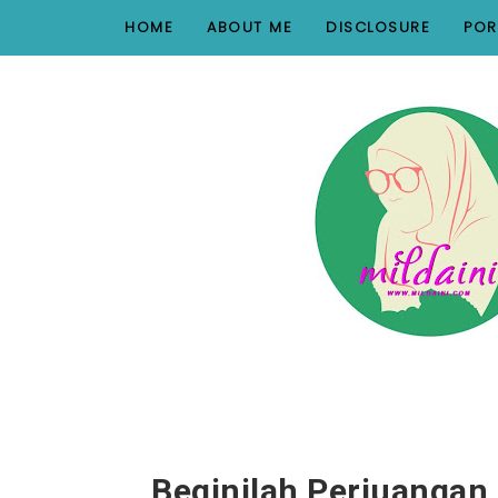
nav#menunav { border-bottom: 1px solid #e8e8e8; }
HOME
ABOUT ME
DISCLOSURE
POR
Beginilah Perjuangan