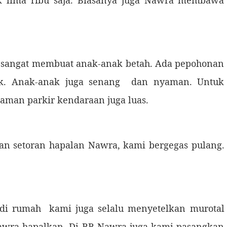
ak lima ribu saja. Biasanya juga Nawra membawa
angat membuat anak-anak betah. Ada pepohonan
uk. Anak-anak juga senang dan nyaman. Untuk
aman parkir kendaraan juga luas.
 setoran hapalan Nawra, kami bergegas pulang.
rumah kami juga selalu menyetelkan murotal
awra hapalkan. Di BB Nawra juga kami pasangkan