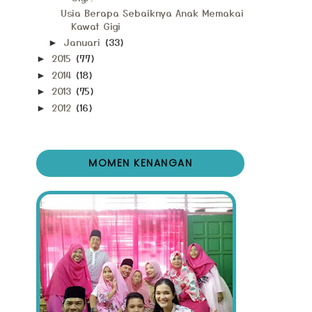
Usia Berapa Sebaiknya Anak Memakai
Kawat Gigi
Januari
(33)
►
2015
(77)
►
2014
(18)
►
2013
(75)
►
2012
(16)
►
MOMEN KENANGAN