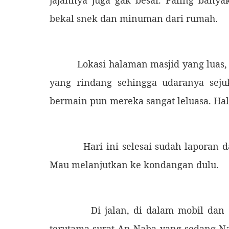
jajannya juga gak besar. Paling bany
bekal snek dan minuman dari rumah.
Lokasi halaman masjid yang luas, s
yang rindang sehingga udaranya sej
bermain pun mereka sangat leluasa. Hal
Hari ini selesai sudah laporan dan
Mau melanjutkan ke kondangan dulu.
Di jalan, di dalam mobil dan di 
terutama surat An-Naba yang sedang N