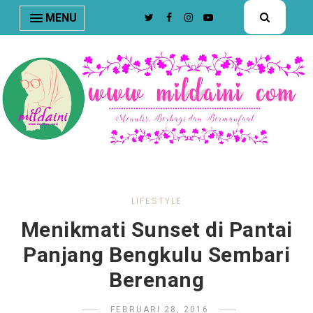
nav#menunav { border-bottom: 1px solid #e8e8e8; }
MENU
LIFESTYLE
Menikmati Sunset di Pantai
Panjang Bengkulu Sembari
Berenang
FEBRUARI 28, 2016