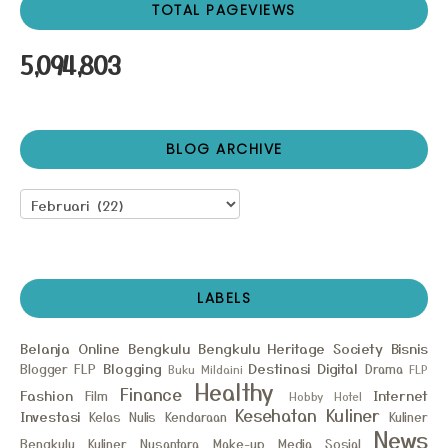
TOTAL PAGEVIEWS
5,094,803
BLOG ARCHIVE
LABELS
Belanja Online
Bengkulu
Bengkulu Heritage Society
Bisnis
Blogging
Destinasi
Digital
Blogger FLP
Drama
Buku Mildaini
FLP
Healthy
Finance
Fashion
Internet
Film
Hobby
Hotel
Kesehatan
Kuliner
Investasi
Kelas Nulis
Kendaraan
Kuliner
News
Bengkulu
Kuliner Nusantara
Make-up
Media Sosial