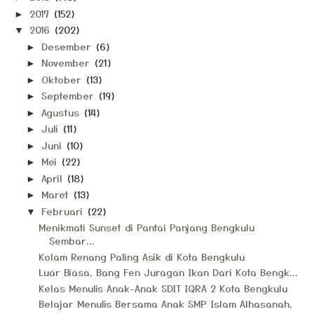
2017
(152)
►
2016
(202)
▼
Desember
(6)
►
November
(21)
►
Oktober
(13)
►
September
(19)
►
Agustus
(14)
►
Juli
(11)
►
Juni
(10)
►
Mei
(22)
►
April
(18)
►
Maret
(13)
►
Februari
(22)
▼
Menikmati Sunset di Pantai Panjang Bengkulu
Sembar...
Kolam Renang Paling Asik di Kota Bengkulu
Luar Biasa, Bang Fen Juragan Ikan Dari Kota Bengk...
Kelas Menulis Anak-Anak SDIT IQRA 2 Kota Bengkulu
Belajar Menulis Bersama Anak SMP Islam Alhasanah,