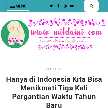
nav#menunav { border-bottom: 1px solid #e8e8e8; }
MENU
LIFESTYLE
Hanya di Indonesia Kita Bisa
Menikmati Tiga Kali
Pergantian Waktu Tahun
Baru