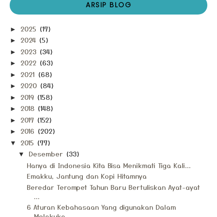
ARSIP BLOG
2025
(17)
►
2024
(5)
►
2023
(34)
►
2022
(63)
►
2021
(68)
►
2020
(84)
►
2019
(158)
►
2018
(148)
►
2017
(152)
►
2016
(202)
►
2015
(77)
▼
Desember
(33)
▼
Hanya di Indonesia Kita Bisa Menikmati Tiga Kali...
Emakku, Jantung dan Kopi Hitamnya
Beredar Terompet Tahun Baru Bertuliskan Ayat-ayat
...
6 Aturan Kebahasaan Yang digunakan Dalam
Melakuka...