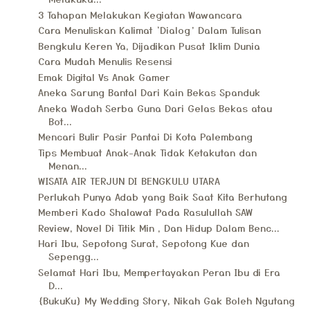
3 Tahapan Melakukan Kegiatan Wawancara
Cara Menuliskan Kalimat ‘Dialog’ Dalam Tulisan
Bengkulu Keren Ya, Dijadikan Pusat Iklim Dunia
Cara Mudah Menulis Resensi
Emak Digital Vs Anak Gamer
Aneka Sarung Bantal Dari Kain Bekas Spanduk
Aneka Wadah Serba Guna Dari Gelas Bekas atau
Bot...
Mencari Bulir Pasir Pantai Di Kota Palembang
Tips Membuat Anak-Anak Tidak Ketakutan dan
Menan...
WISATA AIR TERJUN DI BENGKULU UTARA
Perlukah Punya Adab yang Baik Saat Kita Berhutang
Memberi Kado Shalawat Pada Rasulullah SAW
Review, Novel Di Titik Min , Dan Hidup Dalam Benc...
Hari Ibu, Sepotong Surat, Sepotong Kue dan
Sepengg...
Selamat Hari Ibu, Mempertayakan Peran Ibu di Era
D...
{BukuKu} My Wedding Story, Nikah Gak Boleh Ngutang