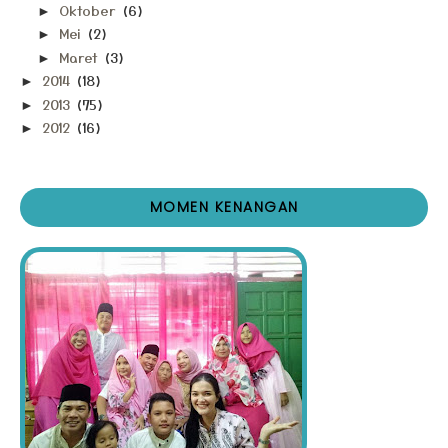
Oktober
(6)
►
Mei
(2)
►
Maret
(3)
►
2014
(18)
►
2013
(75)
►
2012
(16)
►
MOMEN KENANGAN