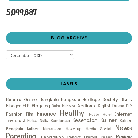
5,099,687
BLOG ARCHIVE
LABELS
Belanja Online
Bengkulu
Bengkulu Heritage Society
Bisnis
Blogging
Destinasi
Digital
Blogger FLP
Drama
Buku Mildaini
FLP
Healthy
Finance
Fashion
Internet
Film
Hobby
Hotel
Kesehatan
Kuliner
Investasi
Kelas Nulis
Kendaraan
Kuliner
News
Bengkulu
Kuliner Nusantara
Make-up
Media Sosial
Parenting
Review
Pendidikan
Pengiat Literasi
Resep