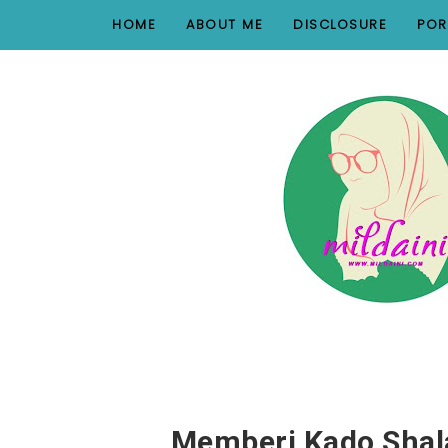
nav#menunav { border-bottom: 1px solid #e8e8e8; }
HOME
ABOUT ME
DISCLOSURE
POR
Memberi Kado Shal