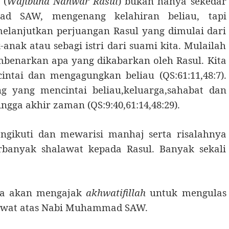
 (
Wajibuna Nahwar Rasul
) bukan hanya sekedar
 SAW, mengenang kelahiran beliau, tapi
melanjutkan perjuangan Rasul yang dimulai dari
k-anak atau sebagi istri dari suami kita. Mulailah
mbenarkan apa yang dikabarkan oleh Rasul. Kita
ntai dan mengagungkan beliau (QS:61:11,48:7).
 yang mencintai beliau,keluarga,sahabat dan
gga akhir zaman (QS:9:40,61:14,48:29).
gikuti dan mewarisi manhaj serta risalahnya
erbanyak shalawat kepada Rasul. Banyak sekali
aya akan mengajak
akhwatifillah
untuk mengulas
lawat atas Nabi Muhammad SAW.