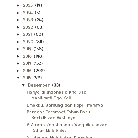
2025
(17)
►
2024
(5)
►
2023
(34)
►
2022
(63)
►
2021
(68)
►
2020
(84)
►
2019
(158)
►
2018
(148)
►
2017
(152)
►
2016
(202)
►
2015
(77)
▼
Desember
(33)
▼
Hanya di Indonesia Kita Bisa
Menikmati Tiga Kali...
Emakku, Jantung dan Kopi Hitamnya
Beredar Terompet Tahun Baru
Bertuliskan Ayat-ayat ...
6 Aturan Kebahasaan Yang digunakan
Dalam Melakuka...
3 Tahapan Melakukan Kegiatan