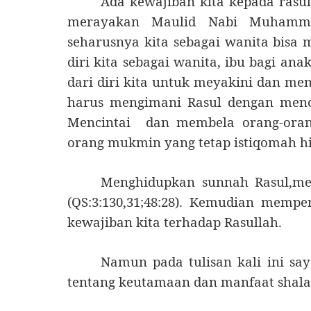
Ada kewajiban kita kepada rasul
merayakan Maulid Nabi Muhammad
seharusnya kita sebagai wanita bisa 
diri kita sebagai wanita, ibu bagi ana
dari diri kita untuk meyakini dan me
harus mengimani Rasul dengan menci
Mencintai
dan membela orang-orang
orang mukmin yang tetap istiqomah hin
Menghidupkan sunnah Rasul,men
(QS:3:130,31;48:28). Kemudian memp
kewajiban kita terhadap Rasullah.
Namun pada tulisan kali ini s
tentang keutamaan dan manfaat sha