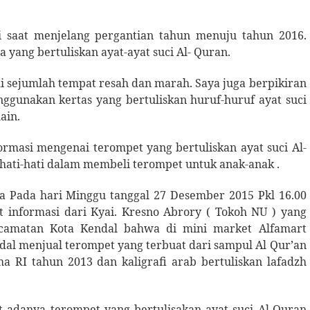
 saat menjelang pergantian tahun menuju tahun 2016.
yang bertuliskan ayat-ayat suci Al- Quran.
di sejumlah tempat resah dan marah. Saya juga berpikiran
gunakan kertas yang bertuliskan huruf-huruf ayat suci
lain.
rmasi mengenai terompet yang bertuliskan ayat suci Al-
 hati-hati dalam membeli terompet untuk anak-anak .
ra Pada hari Minggu tanggal 27 Desember 2015 Pkl 16.00
t informasi dari Kyai. Kresno Abrory ( Tokoh NU ) yang
amatan Kota Kendal bahwa di mini market Alfamart
l menjual terompet yang terbuat dari sampul Al Qur’an
 RI tahun 2013 dan kaligrafi arab bertuliskan lafadzh
at adanya terompet yang bertulisakan ayat suci Al-Quran