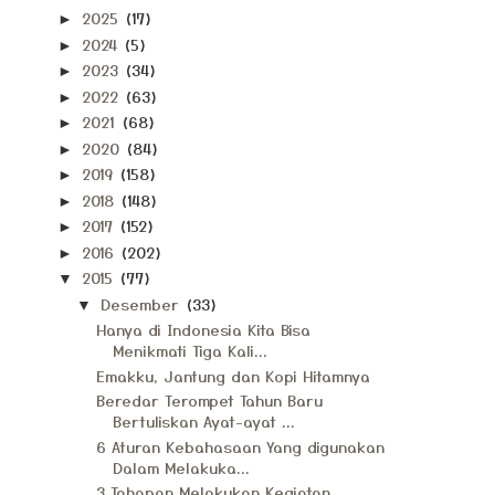
2025
(17)
►
2024
(5)
►
2023
(34)
►
2022
(63)
►
2021
(68)
►
2020
(84)
►
2019
(158)
►
2018
(148)
►
2017
(152)
►
2016
(202)
►
2015
(77)
▼
Desember
(33)
▼
Hanya di Indonesia Kita Bisa
Menikmati Tiga Kali...
Emakku, Jantung dan Kopi Hitamnya
Beredar Terompet Tahun Baru
Bertuliskan Ayat-ayat ...
6 Aturan Kebahasaan Yang digunakan
Dalam Melakuka...
3 Tahapan Melakukan Kegiatan