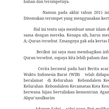
bahan dan terompetnya.
Namun pada akhir tahun 2015 ini
Ditemukan terompet yang menggunakan kerta 
Hal ini tentu saja membuat umat islam 
sama dengan mereka. Kenapa sih, harus meng
A;-Quran tersebut. Emangnya gak ada kertas 
Berikut ini saya mau membagikan info
Quran tersebut, supaya kita lebih paham dan
Cerita berawal pada hari Berita aca
Waktu Indonesia Barat (WIB)
telah didapa
beralamat
di Kelurahan
Kebondalem Kec
Kelurahan
Kebondalem Kecamatan Kota Kenda
berwana hijau bertuliskan kementrian Agama
Alqur’anulkarim
Adapun Saksi – saksi yang ikut melih