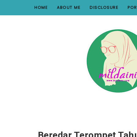
nav#menunav { border-bottom: 1px solid #e8e8e8; }
HOME
ABOUT ME
DISCLOSURE
POR
Beredar Terompet Tahu