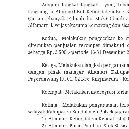
Adapun langkah-langkah
yang tela
langsung ke Alfamart Kel. Kebondalem Kec. 
Qur’an sebanyak 14 buah dari stok 60 buah 
Alfamart Jl. Wijayakusuma Semarang dan sisa
Kedua,
Melakukan pengecekan ke m
ditemukan penjualan terompet dimaksud 
seharga Rp. 3.500 ,- periode 16-31 Desember 
Ketiga, Melakukan langkah pengamana
dengan pihak manager Alfamart Kabupat
Pagerdawung Rt. 01/ 02 Kec. Ringinarum – Ke
Keempat,
Melakukan interograsi terh
Kelima,
Melakukan pengamanan terom
wilayah Kabupaten Kendal oleh Polsek jajara
1). Alfamart Kebondalem Kendal : stok 60
2). Alfamart Purin Patebon: Stok 30 sisa 