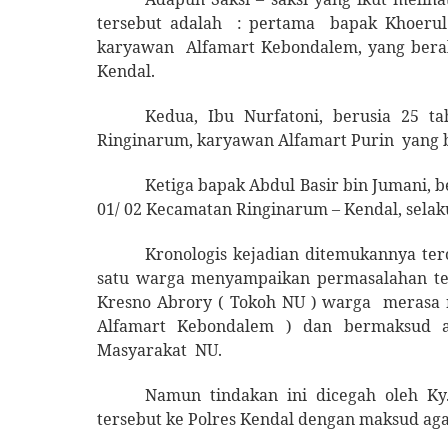
tersebut adalah
: pertama
bapak Khoerul
karyawan
Alfamart Kebondalem, yang ber
Kendal.
Kedua, Ibu Nurfatoni, berusia 25 
Ringinarum, karyawan Alfamart Purin
yang 
Ketiga bapak Abdul Basir bin Jumani, 
01/ 02 Kecamatan Ringinarum – Kendal, sela
Kronologis kejadian ditemukannya tero
satu warga menyampaikan permasalahan te
Kresno Abrory ( Tokoh NU ) warga
merasa 
Alfamart Kebondalem ) dan bermaksud a
Masyarakat
NU.
Namun tindakan ini dicegah oleh K
tersebut ke Polres Kendal dengan maksud a