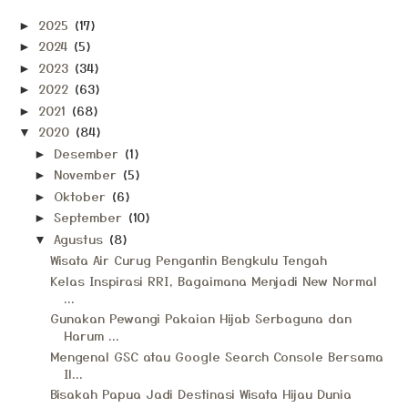
2025
(17)
►
2024
(5)
►
2023
(34)
►
2022
(63)
►
2021
(68)
►
2020
(84)
▼
Desember
(1)
►
November
(5)
►
Oktober
(6)
►
September
(10)
►
Agustus
(8)
▼
Wisata Air Curug Pengantin Bengkulu Tengah
Kelas Inspirasi RRI, Bagaimana Menjadi New Normal
...
Gunakan Pewangi Pakaian Hijab Serbaguna dan
Harum ...
Mengenal GSC atau Google Search Console Bersama
Il...
Bisakah Papua Jadi Destinasi Wisata Hijau Dunia