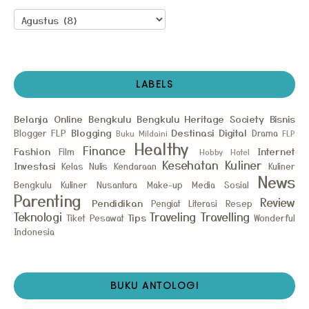
LABELS
Belanja Online
Bengkulu
Bengkulu Heritage Society
Bisnis
Blogging
Destinasi
Digital
Blogger FLP
Drama
Buku Mildaini
FLP
Healthy
Finance
Fashion
Internet
Film
Hobby
Hotel
Kesehatan
Kuliner
Investasi
Kelas Nulis
Kendaraan
Kuliner
News
Bengkulu
Kuliner Nusantara
Make-up
Media Sosial
Parenting
Review
Pendidikan
Pengiat Literasi
Resep
Teknologi
Traveling
Travelling
Tips
Tiket Pesawat
Wonderful
Indonesia
BUKU ANTOLOGI