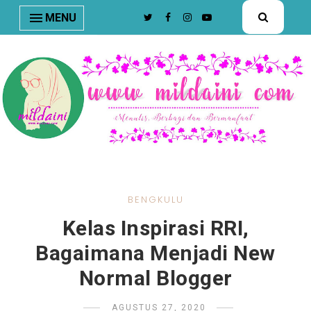
nav#menunav { border-bottom: 1px solid #e8e8e8; }
MENU
BENGKULU
Kelas Inspirasi RRI,
Bagaimana Menjadi New
Normal Blogger
AGUSTUS 27, 2020