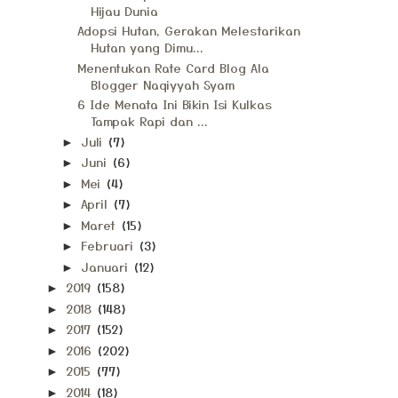
Hijau Dunia
Adopsi Hutan, Gerakan Melestarikan
Hutan yang Dimu...
Menentukan Rate Card Blog Ala
Blogger Naqiyyah Syam
6 Ide Menata Ini Bikin Isi Kulkas
Tampak Rapi dan ...
Juli
(7)
►
Juni
(6)
►
Mei
(4)
►
April
(7)
►
Maret
(15)
►
Februari
(3)
►
Januari
(12)
►
2019
(158)
►
2018
(148)
►
2017
(152)
►
2016
(202)
►
2015
(77)
►
2014
(18)
►