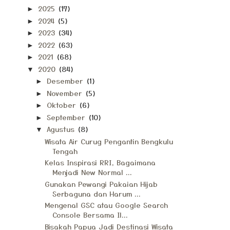
2025
(17)
►
2024
(5)
►
2023
(34)
►
2022
(63)
►
2021
(68)
►
2020
(84)
▼
Desember
(1)
►
November
(5)
►
Oktober
(6)
►
September
(10)
►
Agustus
(8)
▼
Wisata Air Curug Pengantin Bengkulu
Tengah
Kelas Inspirasi RRI, Bagaimana
Menjadi New Normal ...
Gunakan Pewangi Pakaian Hijab
Serbaguna dan Harum ...
Mengenal GSC atau Google Search
Console Bersama Il...
Bisakah Papua Jadi Destinasi Wisata