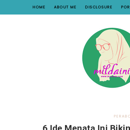
nav#menunav { border-bottom: 1px solid #e8e8e8; }
HOME
ABOUT ME
DISCLOSURE
POR
PERAB
6 Ide Menata Ini Biki