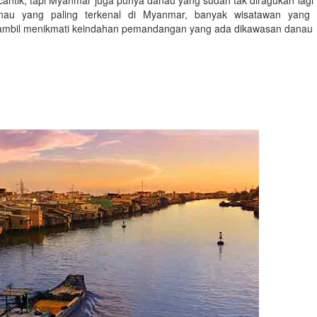
antik, tapi Myanmar juga punya danau yang sudah tak diragukan lagi
nau yang paling terkenal di Myanmar, banyak wisatawan yang
 sambil menikmati keindahan pemandangan yang ada dikawasan danau