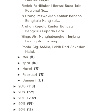
Bimtek Fasilitator Literasi Baca Tulis
Regional Su...
8 Orang Perwakilan Kantor Bahasa
Bengkulu Mengikut...
Arahan Kepala Kantor Bahasa
Bengkulu Kepada Para ...
Wings Air, Menghubungkan Tanjung
Pinang dan Letung...
Pasta Gigi SASHA, Lebih Dari Sekedar
Halal.
Mei
(11)
►
April
(16)
►
Maret
(15)
►
Februari
(15)
►
Januari
(15)
►
2018
(148)
►
2017
(152)
►
2016
(202)
►
2015
(77)
►
2014
(18)
►