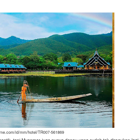
vitime.com/id/mm/hotel/TR007-561869