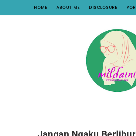
nav#menunav { border-bottom: 1px solid #e8e8e8; }
HOME
ABOUT ME
DISCLOSURE
POR
Jangan Ngaku Berlibur