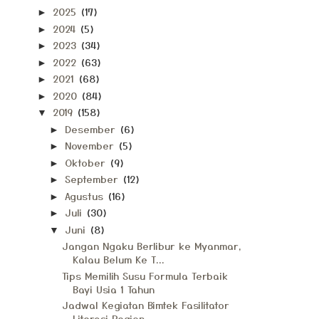
2025
(17)
►
2024
(5)
►
2023
(34)
►
2022
(63)
►
2021
(68)
►
2020
(84)
►
2019
(158)
▼
Desember
(6)
►
November
(5)
►
Oktober
(9)
►
September
(12)
►
Agustus
(16)
►
Juli
(30)
►
Juni
(8)
▼
Jangan Ngaku Berlibur ke Myanmar,
Kalau Belum Ke T...
Tips Memilih Susu Formula Terbaik
Bayi Usia 1 Tahun
Jadwal Kegiatan Bimtek Fasilitator
Literasi Region...