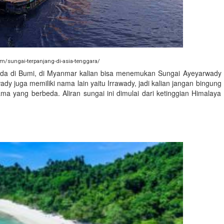
m/sungai-terpanjang-di-asia-tenggara/
 ada di Bumi, di Myanmar kalian bisa menemukan Sungai Ayeyarwady
y juga memiliki nama lain yaitu Irrawady, jadi kalian jangan bingung
a yang berbeda. Aliran sungai ini dimulai dari ketinggian Himalaya