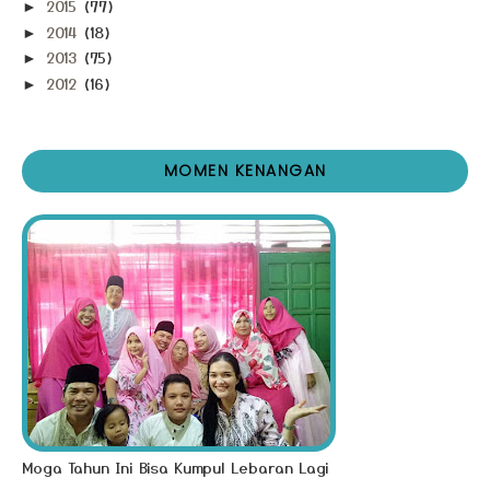
2015
(77)
►
2014
(18)
►
2013
(75)
►
2012
(16)
►
MOMEN KENANGAN
Moga Tahun Ini Bisa Kumpul Lebaran Lagi