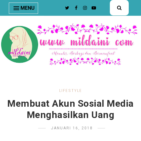
nav#menunav { border-bottom: 1px solid #e8e8e8; }
MENU
LIFESTYLE
Membuat Akun Sosial Media
Menghasilkan Uang
JANUARI 16, 2018