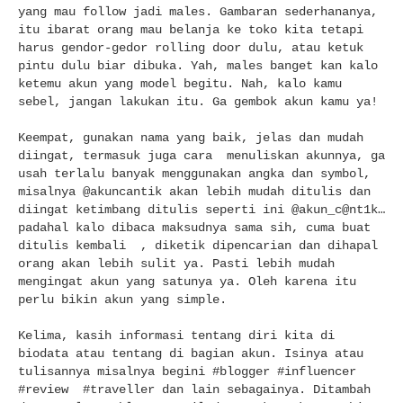
yang mau follow jadi males. Gambaran sederhananya,
itu ibarat orang mau belanja ke toko kita tetapi
harus gendor-gedor rolling door dulu, atau ketuk
pintu dulu biar dibuka. Yah, males banget kan kalo
ketemu akun yang model begitu. Nah, kalo kamu
sebel, jangan lakukan itu. Ga gembok akun kamu ya!
Keempat, gunakan nama yang baik, jelas dan mudah
diingat, termasuk juga cara menuliskan akunnya, ga
usah terlalu banyak menggunakan angka dan symbol,
misalnya @akuncantik akan lebih mudah ditulis dan
diingat ketimbang ditulis seperti ini @akun_c@nt1k…
padahal kalo dibaca maksudnya sama sih, cuma buat
ditulis kembali , diketik dipencarian dan dihapal
orang akan lebih sulit ya. Pasti lebih mudah
mengingat akun yang satunya ya. Oleh karena itu
perlu bikin akun yang simple.
Kelima, kasih informasi tentang diri kita di
biodata atau tentang di bagian akun. Isinya atau
tulisannya misalnya begini #blogger #influencer
#review #traveller dan lain sebagainya. Ditambah