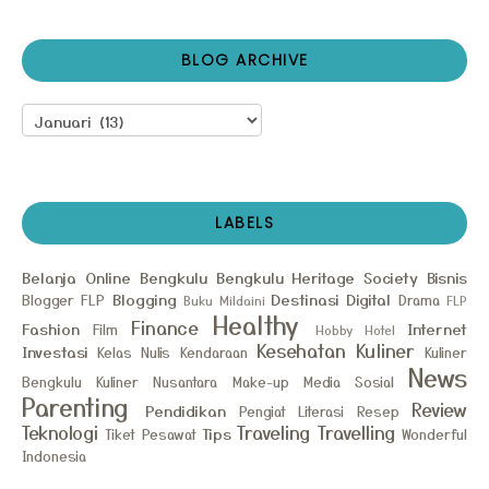
BLOG ARCHIVE
LABELS
Belanja Online
Bengkulu
Bengkulu Heritage Society
Bisnis
Blogging
Destinasi
Digital
Blogger FLP
Drama
Buku Mildaini
FLP
Healthy
Finance
Fashion
Internet
Film
Hobby
Hotel
Kesehatan
Kuliner
Investasi
Kelas Nulis
Kendaraan
Kuliner
News
Bengkulu
Kuliner Nusantara
Make-up
Media Sosial
Parenting
Review
Pendidikan
Pengiat Literasi
Resep
Teknologi
Traveling
Travelling
Tips
Tiket Pesawat
Wonderful
Indonesia