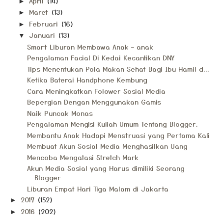
April
(14)
►
Maret
(13)
►
Februari
(16)
►
Januari
(13)
▼
Smart Liburan Membawa Anak – anak
Pengalaman Facial Di Kedai Kecantikan DNY
Tips Menentukan Pola Makan Sehat Bagi Ibu Hamil d...
Ketika Baterai Handphone Kembung
Cara Meningkatkan Folower Sosial Media
Bepergian Dengan Menggunakan Gamis
Naik Puncak Monas
Pengalaman Mengisi Kuliah Umum Tentang Blogger.
Membantu Anak Hadapi Menstruasi yang Pertama Kali
Membuat Akun Sosial Media Menghasilkan Uang
Mencoba Mengatasi Stretch Mark
Akun Media Sosial yang Harus dimiliki Seorang
Blogger
Liburan Empat Hari Tiga Malam di Jakarta
2017
(152)
►
2016
(202)
►