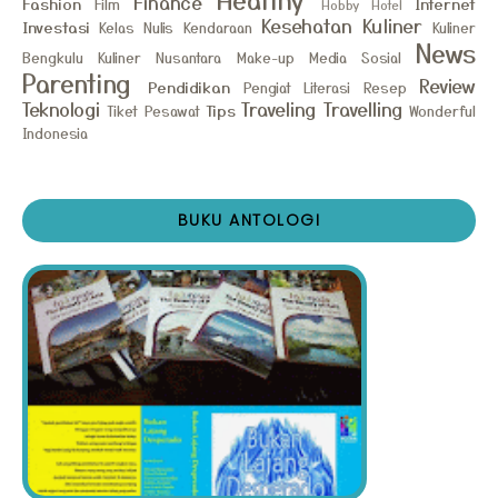
Finance
Fashion
Internet
Film
Hobby
Hotel
Kesehatan
Kuliner
Investasi
Kelas Nulis
Kendaraan
Kuliner
News
Bengkulu
Kuliner Nusantara
Make-up
Media Sosial
Parenting
Review
Pendidikan
Pengiat Literasi
Resep
Teknologi
Traveling
Travelling
Tips
Tiket Pesawat
Wonderful
Indonesia
BUKU ANTOLOGI