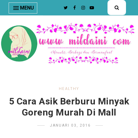
nav#menunav { border-bottom: 1px solid #e8e8e8; }
MENU
HEALTHY
5 Cara Asik Berburu Minyak
Goreng Murah Di Mall
JANUARI 03, 2016