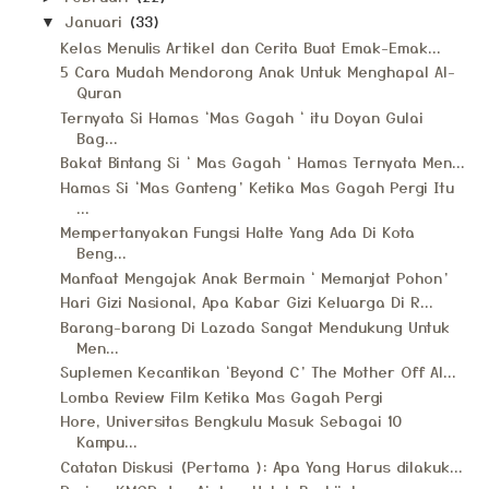
Januari
(33)
▼
Kelas Menulis Artikel dan Cerita Buat Emak-Emak...
5 Cara Mudah Mendorong Anak Untuk Menghapal Al-
Quran
Ternyata Si Hamas ‘Mas Gagah ‘ itu Doyan Gulai
Bag...
Bakat Bintang Si ‘ Mas Gagah ‘ Hamas Ternyata Men...
Hamas Si ‘Mas Ganteng’ Ketika Mas Gagah Pergi Itu
...
Mempertanyakan Fungsi Halte Yang Ada Di Kota
Beng...
Manfaat Mengajak Anak Bermain ‘ Memanjat Pohon’
Hari Gizi Nasional, Apa Kabar Gizi Keluarga Di R...
Barang-barang Di Lazada Sangat Mendukung Untuk
Men...
Suplemen Kecantikan ‘Beyond C’ The Mother Off Al...
Lomba Review Film Ketika Mas Gagah Pergi
Hore, Universitas Bengkulu Masuk Sebagai 10
Kampu...
Catatan Diskusi (Pertama ): Apa Yang Harus dilakuk...