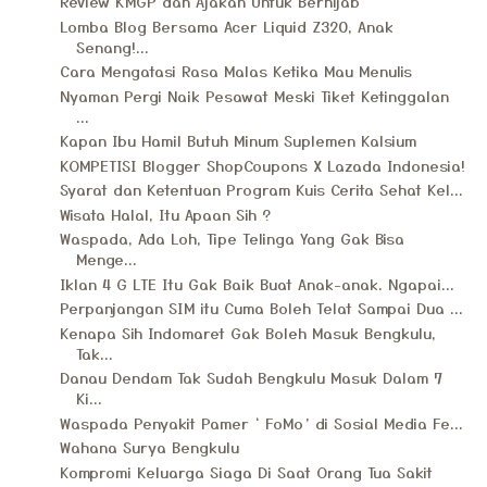
Review KMGP dan Ajakan Untuk Berhijab
Lomba Blog Bersama Acer Liquid Z320, Anak
Senang!...
Cara Mengatasi Rasa Malas Ketika Mau Menulis
Nyaman Pergi Naik Pesawat Meski Tiket Ketinggalan
...
Kapan Ibu Hamil Butuh Minum Suplemen Kalsium
KOMPETISI Blogger ShopCoupons X Lazada Indonesia!
Syarat dan Ketentuan Program Kuis Cerita Sehat Kel...
Wisata Halal, Itu Apaan Sih ?
Waspada, Ada Loh, Tipe Telinga Yang Gak Bisa
Menge...
Iklan 4 G LTE Itu Gak Baik Buat Anak-anak. Ngapai...
Perpanjangan SIM itu Cuma Boleh Telat Sampai Dua ...
Kenapa Sih Indomaret Gak Boleh Masuk Bengkulu,
Tak...
Danau Dendam Tak Sudah Bengkulu Masuk Dalam 7
Ki...
Waspada Penyakit Pamer ‘ FoMo’ di Sosial Media Fe...
Wahana Surya Bengkulu
Kompromi Keluarga Siaga Di Saat Orang Tua Sakit